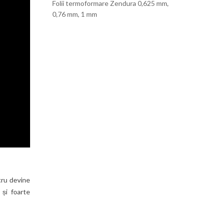
Folii termoformare Zendura 0,625 mm,
0,76 mm, 1 mm
cru devine
 și foarte