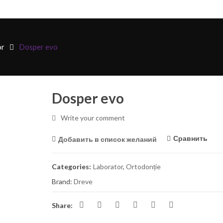
or
Dosper evo
Dosper evo
Write your comment
Сравнить
Добавить в список желаний
Categories:
Laborator
,
Ortodonție
Brand:
Dreve
Share: