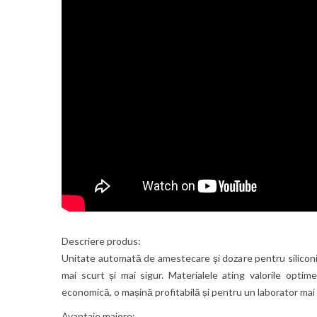
Descriere produs:
Unitate automată de amestecare și dozare pentru siliconii 
mai scurt și mai sigur. Materialele ating valorile optim
economică, o mașină profitabilă și pentru un laborator mai 
Avantaje majore: