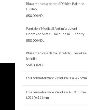
Bluza medicala barbati Dickies Balance
DK845
650,00
MDL
Pantaloni Medicali Antimicrobieni
Cherokee Slim cu Talie Joasă – Infinity
550,00
MDL
Bluza medicala dama, stretch, Cherokee
Infinity
550,00
MDL
Folii termoformare Zendura FLX 0.76mm
Folii termoformare Zendura AT 0.38mm
(.015″)x125mm