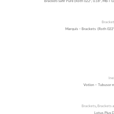
Bracketi safir Pure (Roth 022″, 0.18″, MBT 0
Bracke
Marquis – Brackets (Roth 022″
Ine
Votion – Tubusor m
Brackets
,
Brackets a
Lotus Plus D