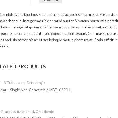
am nibh ligula, faucibus sit amet aliquet ac, molestie a massa. Fusce vita
c rhoncus. Integer iaculis et erat id auctor. Vivamus porta, mi a portti
tellus. Integer at ipsum sit amet sem vulputate ultricies in vel orci. Aliq
um eget. Sed consequat ante sed congue pellentesque. Cras massa purus,
s facilisis tortor, sit amet scelerisque metus pharetra at. Proin efficitur
purus.
LATED PRODUCTS
le & Tubusoare
,
Ortodonție
olar 1 Single Non-Convertible MBT .022″ LL
,
Brackets fizionomici
,
Ortodonție