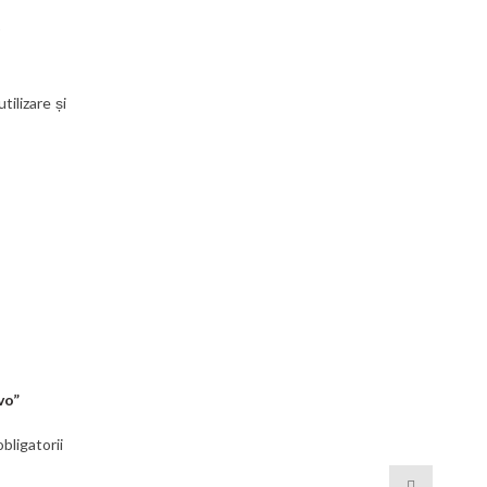
1
tilizare și
vo”
bligatorii