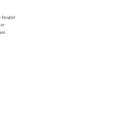
e feugiat
tor
uam