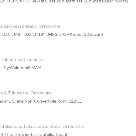
22″, 0.18″, 3HKS, 345HKS, set 20 bucati; set 10 bucati upper; bucati)
ts
,
Brackets metalici
,
Ortodonție
, 0.18″, MBT 022″, 0.18″, 3HKS, 345HKS, set 20 bucati)
Laborator
,
Ortodonție
EyeVolution® MAX
le & Tubusoare
,
Ortodonție
olar 1 Single Non-Convertible Roth .022″LL
utoligaturanti
,
Brackets metalici
,
Ortodonție
S – brackets metalici autoligaturanti