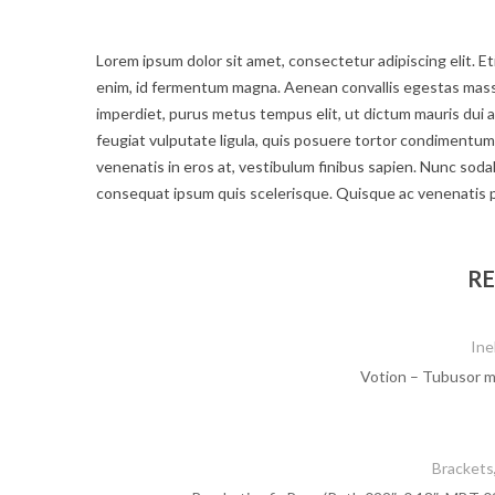
Lorem ipsum dolor sit amet, consectetur adipiscing elit. Eti
enim, id fermentum magna. Aenean convallis egestas massa a
imperdiet, purus metus tempus elit, ut dictum mauris dui a 
feugiat vulputate ligula, quis posuere tortor condiment
venenatis in eros at, vestibulum finibus sapien. Nunc sodale
consequat ipsum quis scelerisque. Quisque ac venenatis 
RE
Ine
Votion – Tubusor m
Brackets