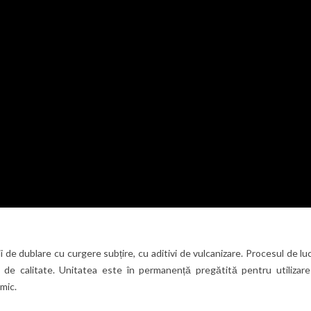
de dublare cu curgere subțire, cu aditivi de vulcanizare. Procesul de lu
e de calitate. Unitatea este în permanență pregătită pentru utilizare
mic.