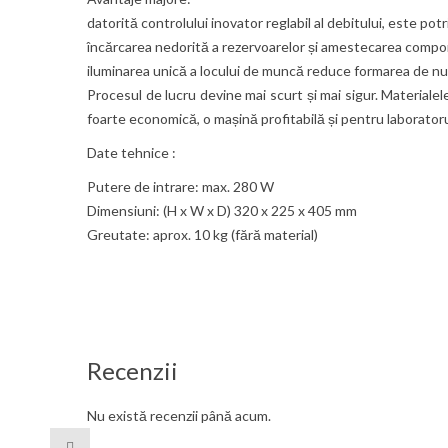
datorită controlului inovator reglabil al debitului, este pot
încărcarea nedorită a rezervoarelor și amestecarea comp
iluminarea unică a locului de muncă reduce formarea de nu
Procesul de lucru devine mai scurt și mai sigur. Materialel
foarte economică, o mașină profitabilă și pentru laboratoru
Date tehnice :
Putere de intrare: max. 280 W
Dimensiuni: (H x W x D) 320 x 225 x 405 mm
Greutate: aprox. 10 kg (fără material)
Recenzii
Nu există recenzii până acum.