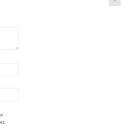
st
ez.