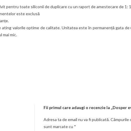
rivit pentru toate siliconii de duplicare cu un raport de amestecare de 1: 
onentelor este exclusă
anțe.
e ating valorile optime de calitate. Unitatea este în permanență gata de u
l mai mic.
Fii primul care adaugi o recenzie la „Dosper e
Adresa ta de email nu va fi publicată.
Câmpurile o
sunt marcate cu
*