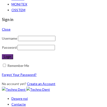
MONITEX
OSSTEM
Sign in
Close
Username
Password
Remember Me
Forgot Your Password?
No account yet?
Create an Account
Despre noi
Contacte