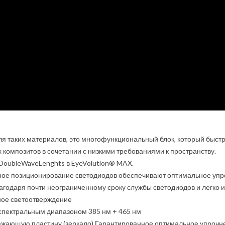
я таких материалов, это многофункциональный блок, который быст
композитов в сочетании с низкими требованиями к пространству.
DoubleWaveLenghts в EyeVolution® MAX.
ное позиционирование светодиодов обеспечивают оптимальное упро
агодаря почти неограниченному сроку службы светодиодов и легко и
ное светоотверждение
спектральным диапазоном 385 нм + 465 нм
ражающую пластину (зеркало).Гарантированное оптимальное упрочн