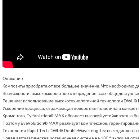
Описание
Композиты приобретают все большее значение. Что необходимо дл
Возможности: высокоскоростное отверждение всех общедоступных 
Решение: использование высокотехнологичной технологии DWL® 
Ускорение процесса: отражающая поворотная пластина и конкрет
Кроме того, EyeVolution® MAX обладает высокой устойчивостью бл
Поэтому EyeVolution® MAX реализует комплексное, гарантирован
Технология Rapid Tech DWL® DoubleWaveLengths: светодиоды со 
Новая автоматическая ротационная система на 180 °, включая от