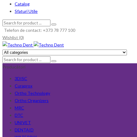
Catalog
Sfaturi Utile
Telefon de contact: +373 78 777 100
Wishlist (0)
Producători
3DISC
Curaprox
Ortho Technology
Ortho Organizers
MRC
DTC
UNIVET
DENTAID