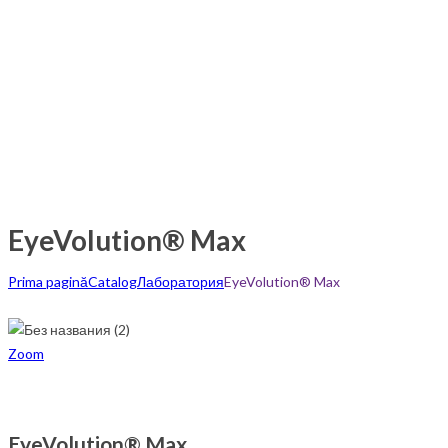
EyeVolution® Max
Prima pagină
Catalog
Лаборатория
EyeVolution® Max
Zoom
EyeVolution® Max