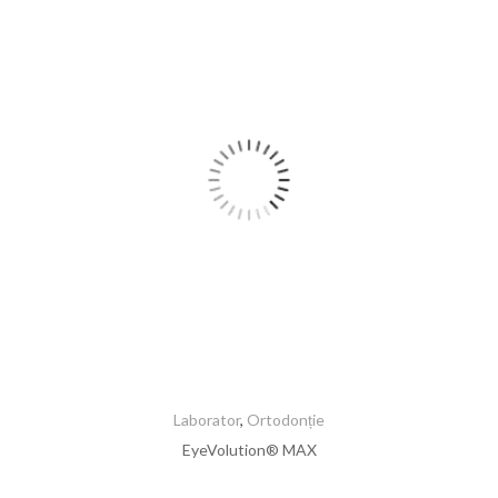
Laborator
,
Ortodonție
EyeVolution® MAX