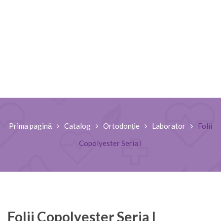
Prima pagină
Catalog
Ortodonție
Laborator
Folii
Copolyester Seria I
Folii Copolyester Seria I