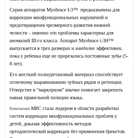
Серия аппаратов Myobrace I-3™ предназначена для
коррекции миофункциональных нарушений и
предотвращения чрезмерного развития нижней
челюсти – именно эти проблемы характерны для
аномалий III-го класса. Аппарат Myobrace i-3H™
выпускается в трех размерах и наиболее эффективен,
пока у ребенка еще не прорезались постоянные зубы (5-
8 лет).
Его жесткий полиуретановый материал способствует
отличному выравниванию зубных рядов и ретенции.
Отверстие в “маркерном” язычке помогает закрепить
навык правильной позиции языка.
Компания
MRC
стала лидером в области разработки
систем коррекции миофункицональных проблем у
детей, доказав эффективность методов
ортодонтической коррекции без применения брекетов.