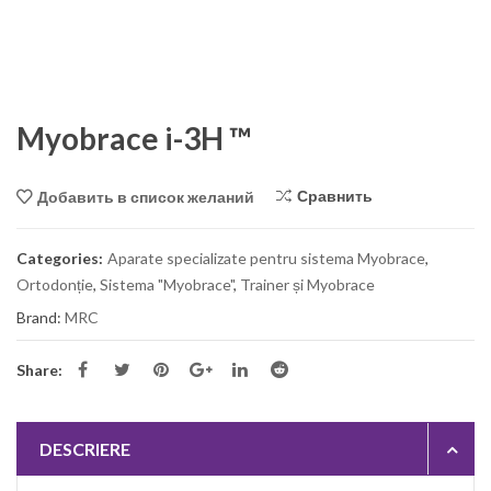
Myobrace i-3H ™
Сравнить
Добавить в список желаний
Categories:
Aparate specializate pentru sistema Myobrace
,
Ortodonție
,
Sistema "Myobrace"
,
Trainer și Myobrace
Brand:
MRC
Share:
DESCRIERE