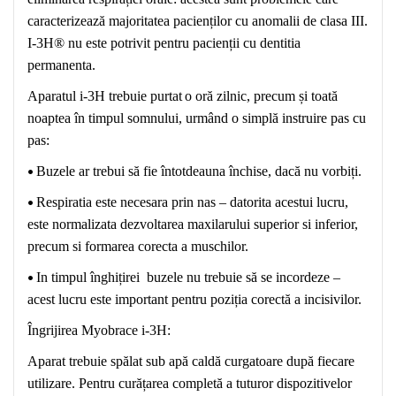
caracterizează majoritatea pacienților cu anomalii de clasa III.
I-3
H
® nu este potrivit pentru pacienții cu
dentitia
permanenta
.
Aparatul i-3
H
trebuie
purtat
o
oră zilnic, precum și toată
noaptea în timpul somnului, urmând o simplă instruire pas cu
pas:
•
Buzele ar trebui să fie întotdeauna închise, dacă nu vorbiți.
•
Respiratia este necesara prin nas – datorita acestui lucru,
este normalizata dezvoltarea maxilarului superior si inferior,
precum si formarea corecta a muschilor.
•
In timpul înghițirei buzele nu trebuie să se incordeze –
acest lucru este important pentru poziția corectă a incisivilor.
Îngrijirea Myobrace i-3H
:
Aparat trebuie spălat sub apă caldă
curgatoare
după fiecare
utilizare. Pentru curățarea completă a tuturor dispozitivelor