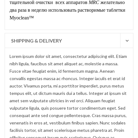
тщательной очистки всех аппаратов
MRC
желательно
два раза в неделю использовать растворимые таблетки
Myoclean™
SHIPPING & DELIVERY
Lorem ipsum dolor sit amet, consectetur adipiscing elit. Etiam
nibh ligula, faucibus sit amet aliquet ac, molestie a massa.
Fusce vitae feugiat enim, id fermentum magna. Aenean
convallis egestas massa ac rhoncus. Integer iaculis et erat id
auctor. Vivamus porta, mi a porttitor imperdiet, purus metus
tempus elit, ut dictum mauris dui a tellus. Integer at ipsum sit
amet sem vulputate ultricies in vel orci. Aliquam feugiat
vulputate ligula, quis posuere tortor condimentum eget. Sed
consequat ante sed congue pellentesque. Cras massa purus,
venenatis in eros at, vestibulum finibus sapien. Nunc sodales
facilisis tortor, sit amet scelerisque metus pharetra at. Proin
efficitur consequat ipsum quis scelerisque. Quisque ac