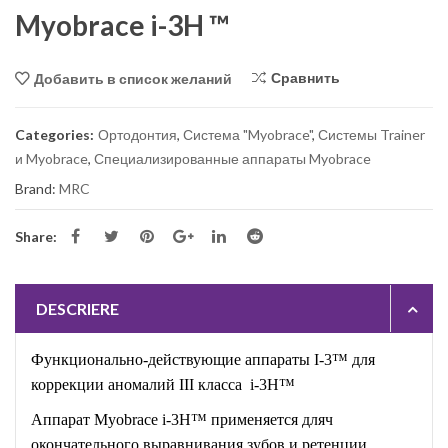
Myobrace i-3H ™
Сравнить
Добавить в список желаний
Categories:
Ортодонтия
,
Система "Myobrace"
,
Системы Trainer
и Myobrace
,
Специализированные аппараты Myobrace
Brand:
MRC
Share:
DESCRIERE
Функционально-действующие аппараты I-3™ для
коррекции аномалий III класса i-3H™
Аппарат Myobrace i-3H™
применяется дляч
окончательного выравнивания зубов и ретенции.