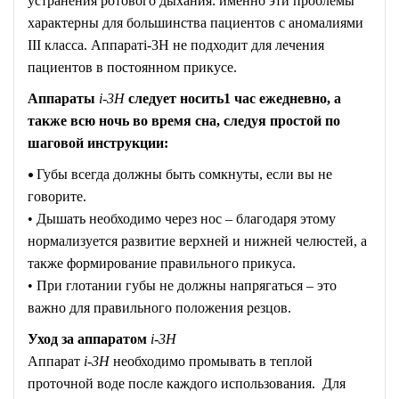
устранения ротового дыхания: именно эти проблемы
характерны для большинства пациентов с аномалиями
III класса. Аппаратi-3H не подходит для лечения
пациентов в постоянном прикусе.
Аппараты
i-3H
следует носить1 час ежедневно, а
также всю ночь во время сна, следуя простой по
шаговой инструкции:
•
Губы всегда должны быть сомкнуты, если вы не
говорите.
• Дышать необходимо через нос – благодаря этому
нормализуется развитие верхней и нижней челюстей, а
также формирование правильного прикуса.
• При глотании губы не должны напрягаться – это
важно для правильного положения резцов.
Уход за аппаратом
i-3H
Аппарат
i-3H
необходимо промывать в теплой
проточной воде после каждого использования. Для