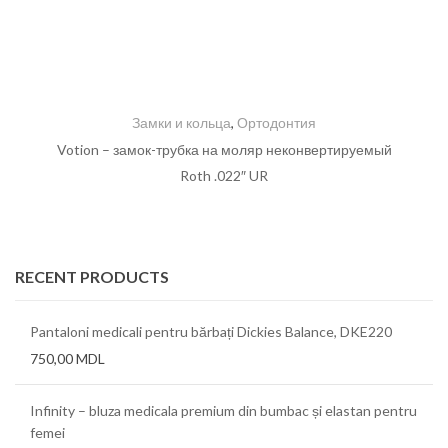
Замки и кольца
,
Ортодонтия
Votion – замок-трубка на моляр неконвертируемый
Roth .022″ UR
RECENT PRODUCTS
Pantaloni medicali pentru bărbați Dickies Balance, DKE220
750,00
MDL
Infinity – bluza medicala premium din bumbac și elastan pentru
femei