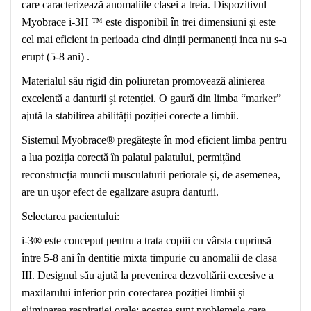
care caracterizează anomaliile clasei a treia. Dispozitivul
Myobrace i-3H ™ este disponibil în trei dimensiuni și este
cel mai eficient in perioada cind dinții permanenți inca nu s-a
erupt (5-8 ani) .
Materialul său rigid din poliuretan promovează alinierea
excelentă a danturii și retenției. O gaură din limba “marker”
ajută la stabilirea abilității poziției corecte a limbii.
Sistemul Myobrace® pregătește în mod eficient limba pentru
a lua poziția corectă în palatul palatului, permițând
reconstrucția muncii musculaturii periorale și, de asemenea,
are un ușor efect de egalizare asupra danturii.
Selectarea pacientului:
i-3® este conceput pentru a trata copiii cu vârsta cuprinsă
între 5-8 ani în dentitie mixta timpurie cu anomalii de clasa
III. Designul său ajută la prevenirea dezvoltării excesive a
maxilarului inferior prin corectarea poziției limbii și
eliminarea respirației orale: acestea sunt problemele care