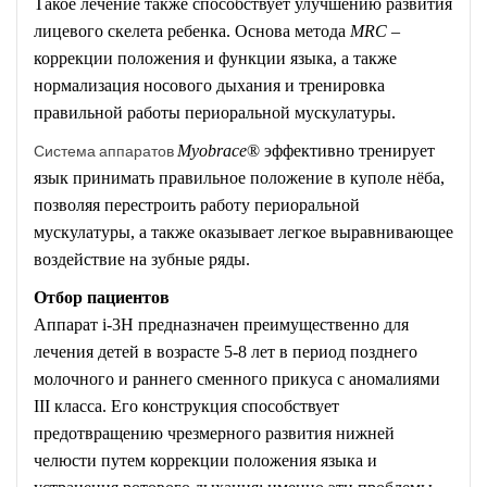
Такое лечение также способствует улучшению развития
лицевого скелета ребенка. Основа метода
MRC
–
коррекции положения и функции языка, а также
нормализация носового дыхания и тренировка
правильной работы периоральной мускулатуры.
Система аппаратов
Myobrace
® эффективно тренирует
язык принимать правильное положение в куполе нёба,
позволяя перестроить работу периоральной
мускулатуры, а также оказывает легкое выравнивающее
воздействие на зубные ряды.
Отбор пациентов
Аппарат i-3H предназначен преимущественно для
лечения детей в возрасте 5-8 лет в период позднего
молочного и раннего сменного прикуса с аномалиями
III класса. Его конструкция способствует
предотвращению чрезмерного развития нижней
челюсти путем коррекции положения языка и