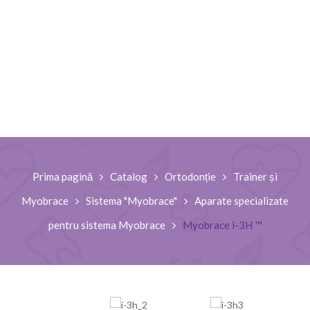
Prima pagină
Catalog
Ortodonție
Trainer și
Myobrace
Sistema "Myobrace"
Aparate specializate
pentru sistema Myobrace
Myobrace i-3H ™