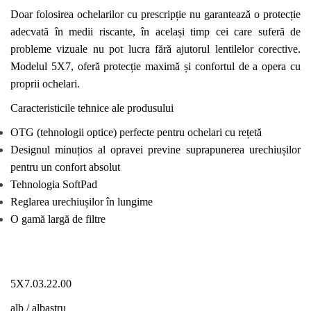
Doar
folosirea
ochelari
lor
cu prescripție nu garantează o protecție
adecvată în medii riscante, în același timp cei care suferă de
probleme
vizuale nu pot
lucra
fără ajutorul lentilelor corective.
Modelul 5X7, oferă protecție maximă și confortul de a opera cu
proprii ochelari.
Caracteristicile tehnice ale produsului
OTG (tehnologii optice) perfecte pentru ochelari cu rețetă
Designul minuțios al opravei previne suprapunerea urechiușilor
pentru un confort absolut
Tehnologia SoftPad
Reglarea urechiușilor în lungime
O gamă largă de filtre
5X7.03.22.00
alb
/
albastru