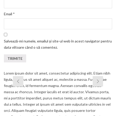
Email
*
Salvează-mi numele, emailul și site-ul web în acest navigator pentru
data viitoare când o să comentez.
Lorem ipsum dolor sit amet, consectetur adipiscing elit. Etiam nibh
ligula, faucibus sit amet aliquet ac, molestie a massa. Fusce vitae
feugiat enim, id fermentum magna. Aenean convallis egestas
massa ac rhoncus. Integer iaculis et erat id auctor. Vivamus porta,
mi a porttitor imperdiet, purus metus tempus elit, ut dictum mauris
dui a tellus. Integer at ipsum sit amet sem vulputate ultricies in vel
orci. Aliquam feugiat vulputate ligula, quis posuere tortor