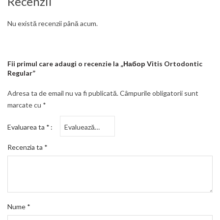
Recenzii
Nu există recenzii până acum.
Fii primul care adaugi o recenzie la „Набор Vitis Ortodontic
Regular”
Adresa ta de email nu va fi publicată.
Câmpurile obligatorii sunt
marcate cu
*
Evaluarea ta
*
Recenzia ta
*
Nume
*