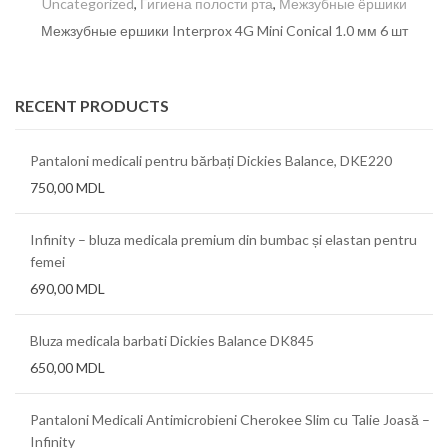
Uncategorized
,
Гигиена полости рта
,
Межзубные ёршики
Межзубные ершики Interprox 4G Mini Conical 1.0 мм 6 шт
RECENT PRODUCTS
Pantaloni medicali pentru bărbați Dickies Balance, DKE220
750,00
MDL
Infinity – bluza medicala premium din bumbac și elastan pentru
femei
690,00
MDL
Bluza medicala barbati Dickies Balance DK845
650,00
MDL
Pantaloni Medicali Antimicrobieni Cherokee Slim cu Talie Joasă –
Infinity