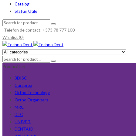
Catalog
Sfaturi Utile
Telefon de contact: +373 78 777 100
Wishlist (0)
Producători
3DISC
Curaprox
Ortho Technology
Ortho Organizers
MRC
DTC
UNIVET
DENTAID