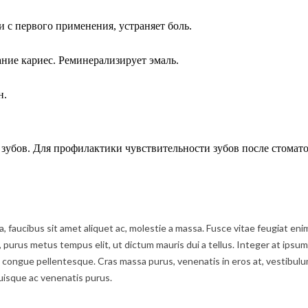
 с первого применения, устраняет боль.
ние кариес. Реминерализирует эмаль.
н.
зубов. Для профилактики чувствительности зубов после стомато
ula, faucibus sit amet aliquet ac, molestie a massa. Fusce vitae feugiat 
t, purus metus tempus elit, ut dictum mauris dui a tellus. Integer at ipsum
ongue pellentesque. Cras massa purus, venenatis in eros at, vestibulum f
uisque ac venenatis purus.