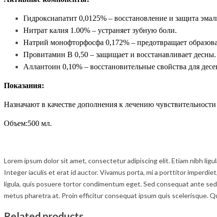
Гидроксиапатит 0,0125% – восстановление и защита эмали
Нитрат калия 1.00% – устраняет зубную боли.
Натрий монофторфосфа 0,172% – предотвращает образова
Провитамин В 0,50 – защищает и восстанавливает десны.
Аллантоин 0,10% – восстановительные свойства для десе
Показания:
Назначают
в качестве дополнения к лечению чувствительности 
Объем:500 мл.
Lorem ipsum dolor sit amet, consectetur adipiscing elit. Etiam nibh lig
Integer iaculis et erat id auctor. Vivamus porta, mi a porttitor imperdie
ligula, quis posuere tortor condimentum eget. Sed consequat ante sed c
metus pharetra at. Proin efficitur consequat ipsum quis scelerisque. Q
Related products