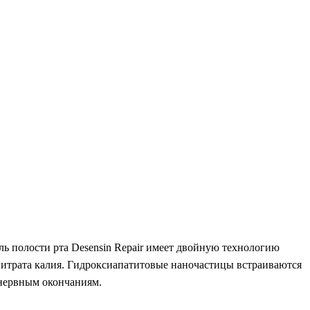
ль полости рта Desensin Repair имеет двойную технологию
итрата калия.
Г
идроксиапатитовые наночастицы встраиваются
 нервным окончаниям.