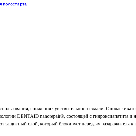
я полости рта
использования, снижения чувствительности эмали. Ополаскивате
хнологии DENTAID nanorepair®, состоящей с гидроксиапатита и н
ют защитный слой, который блокирует передачу раздражителя к