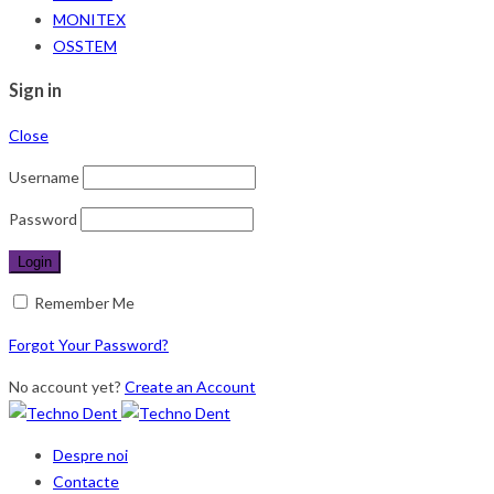
MONITEX
OSSTEM
Sign in
Close
Username
Password
Remember Me
Forgot Your Password?
No account yet?
Create an Account
Despre noi
Contacte