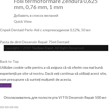
Folii termoformare Zendura 0,625
mm, 0,76 mm, 1 mm
Добавить в список желаний
Quick View
Спрей Dentaid Perio-Aid с хлоргексидином 0,12%, 50 мл
Pasta de dinti Desensin Repair 75ml Dentaid
Copyright
2019
Techno Dent
. All Right Reserved.
Back to Top
Utilizăm cookie-urile pentru a vă asigura că vă oferim cea mai bună
experiență pe site-ul nostru. Dacă veți continua să utilizați acest site,
vom presupune că sunteți mulțumit de acesta.
Accept
Ополаскиватель для полости рта VITIS Desensin Repair 500 мл