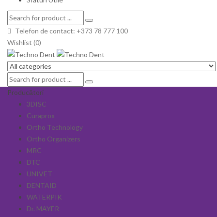
Telefon de contact: +373 78 777 100
Wishlist (0)
Producători
3DISC
Curaprox
Ortho Technology
Ortho Organizers
MRC
DTC
UNIVET
DENTAID
WATERPIK
Dr. MAYER