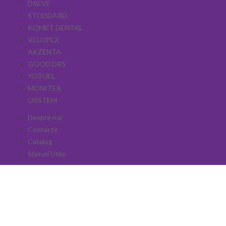
DREVE
STODDARD
KOMET DENTAL
VELOPEX
AKZENTA
GOOD DRS
YOTUEL
MONITEX
OSSTEM
Despre noi
Contacte
Catalog
Sfaturi Utile