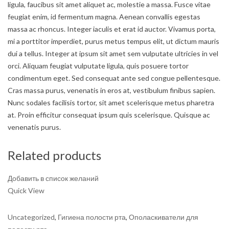
ligula, faucibus sit amet aliquet ac, molestie a massa. Fusce vitae
feugiat enim, id fermentum magna. Aenean convallis egestas
massa ac rhoncus. Integer iaculis et erat id auctor. Vivamus porta,
mi a porttitor imperdiet, purus metus tempus elit, ut dictum mauris
dui a tellus. Integer at ipsum sit amet sem vulputate ultricies in vel
orci. Aliquam feugiat vulputate ligula, quis posuere tortor
condimentum eget. Sed consequat ante sed congue pellentesque.
Cras massa purus, venenatis in eros at, vestibulum finibus sapien.
Nunc sodales facilisis tortor, sit amet scelerisque metus pharetra
at. Proin efficitur consequat ipsum quis scelerisque. Quisque ac
venenatis purus.
Related products
Добавить в список желаний
Quick View
Uncategorized
,
Гигиена полости рта
,
Ополаскиватели для