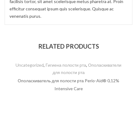
facilisis tortor, sit amet scelerisque metus pharetra at. Proin
efficitur consequat ipsum quis scelerisque. Quisque ac
venenatis purus.
RELATED PRODUCTS
Uncategorized
,
Гигиена полости рта
,
Ополаскиватели
для полости рта
Ополаскиватель для полости рта Perio-Aid® 0,12%
Intensive Care