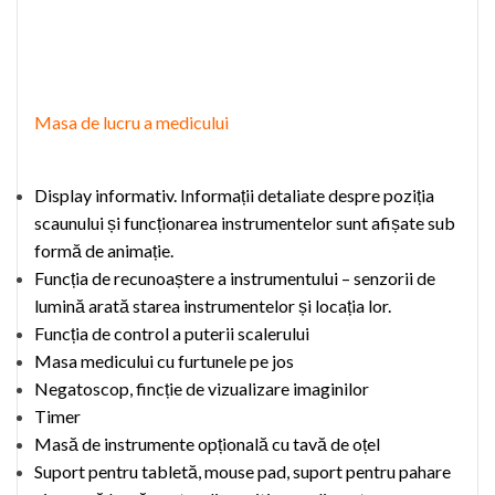
Masa de lucru a medicului
Display informativ.
Informații detaliate despre poziția
scaunului și funcționarea instrumentelor sunt afișate sub
formă de animație.
Funcția de recunoaștere a instrumentului – senzorii de
lumină arată starea instrumentelor și locația lor.
Funcția de control a puterii scalerului
Masa medicului cu furtunele pe jos
Negatoscop,
fincție
de vizualizare imaginilor
Timer
Masă de
instrumente
opțională cu tavă de oțel
S
uport
pentru tabletă, mouse pad, suport pentru
pahare