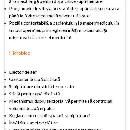
și o masă largă pentru dispozitive suplimentare
Programele de viteză prestabilite, capacitatea de a seta
până la 3 viteze cel mai frecvent utilizate
Poziția con
fortabil
ă a pacientului și a mesei medicului în
timpul operației, prin reglarea înălțimii scaunului și
mișcarea lină a mesei medicului
Hidrobloc
Ejector de aer
Container de apă distilată
S
cuipătoare
din sticlă temperată
Sticlă
pentru
apă distilată
Mecanismul dubl
u
senzorial vă permite să controlați
volumul de apă
în pahar
Reglarea intensității spălării
scuipătoarei
Încălzirea apei d
e clătire
Ușor de curățat. Suportul de
pahar
detașabil și