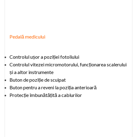
P
edală medicului
Controlul ușor
a
poziției
fotoliu
lui
Controlul vitezei micromotorului, funcționarea scalerului
și a altor instrumente
Buton de poziție de scuipat
Buton pentru a reveni la poziția anterioară
Protecție îmbunătățită a cablurilor