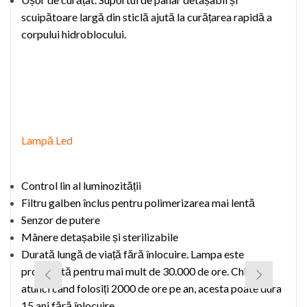
scuipătoare
larg
ă
din sticlă ajută la curățarea rapidă a
corpului
hidroblocului.
L
ampă Led
Control
lin
al luminozității
F
iltru galben
înclus
pentru polimerizarea
mai
lentă
Senzor de putere
Mânere detașabile și sterilizabile
Durată lungă de viață fără înlocuire. Lampa este
proiectată pentru mai mult de 30.000 de ore. Chiar și
atunci când folosiți 2000 de ore pe an, acesta poate dura
15 ani fără înlocuire.