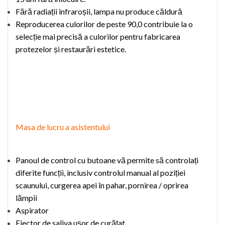
Fără radiații infraroșii, lampa nu produce căldură
Reproducerea culorilor de peste 90,0 contribuie la o
selecție mai precisă a culorilor pentru fabricarea
protezelor
și restaurări estetice.
Masa de lucru a asistentului
Panoul de control
cu
butoane
vă permite să controlați
diferite funcții, inclusiv controlul manual al poziției
scaunului, curgerea apei în pahar, pornirea / oprirea
lămpii
Aspirator
Ejector
de saliva
ușor de curățat