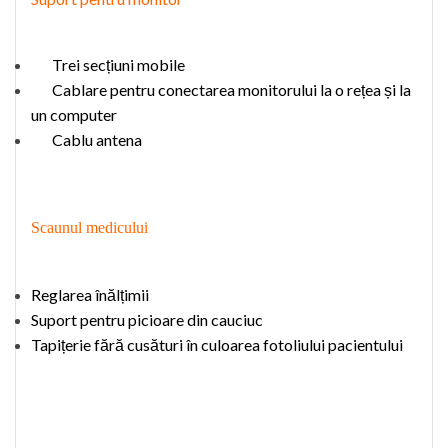
T
rei secțiuni
mobile
Cablare pentru conectarea monitorului la o rețea și la
un computer
Cablu antena
Scaun
ul
medic
ului
Reglarea înălțimii
Suport pentru picioare din cauciuc
Tapițerie
fără cusături
în culoarea
fotoliu
lui pacientului