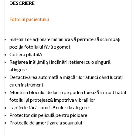
DESCRIERE
Fotoliul pacientului
vă permite să schimbați
Sistemul de acționare hidraulică
poziția
fotoliu
lui
fără zgomot
Cotiera
pliabilă
Reglarea înălțimii și înclinării tetierei cu o singură
atingere
Dezactivarea automată a mișcărilor atunci când lucrați
cu un instrument
M
ontur
a
blocului
de lucru pe podea fixează în mod fiabil
fotoliu
l și protejează împotriva vibrațiilor
Tapițerie fără su
t
ur
i
, 9 culori
la alegere
Protector
din peliculă
pentru picioare
Protecție de amortizare a scaunului