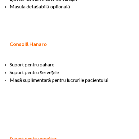
Masuța
detașabil
ă
opțional
ă
C
onsolă Hanaro
Suport pentru pahare
Suport pentru șervețele
Masă suplimentară pentru
lucrurile
pacien
tului
Suport pentru monitor