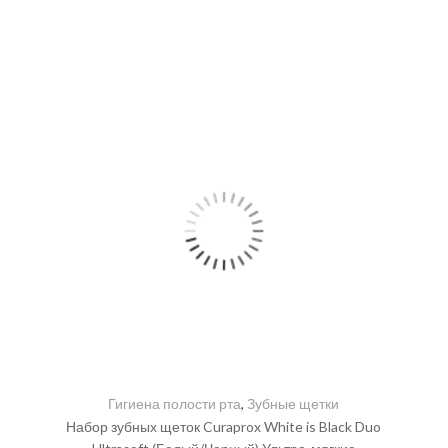
Гигиена полости рта
,
Зубные щетки
Набор зубных щеток Curaprox White is Black Duo