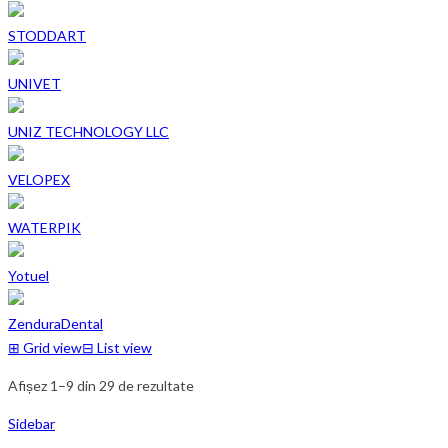
STODDART
UNIVET
UNIZ TECHNOLOGY LLC
VELOPEX
WATERPIK
Yotuel
ZenduraDental
⊞
Grid view
⊟
List view
Afișez 1–9 din 29 de rezultate
Sidebar