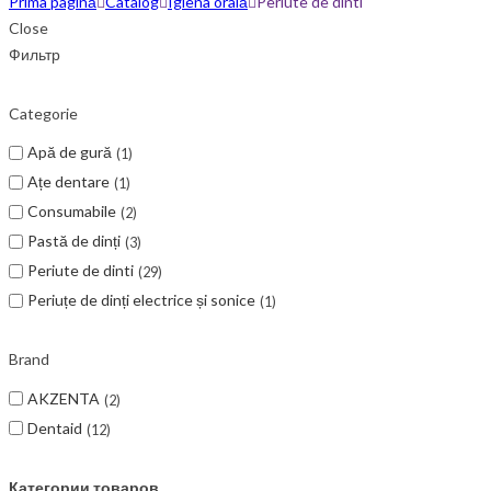
Prima pagină
Catalog
Igiena orală
Periute de dinti
Close
Фильтр
Categorie
Apă de gură
1
Ațe dentare
1
Consumabile
2
Pastă de dinți
3
Periute de dinti
29
Periuțe de dinți electrice și sonice
1
Brand
AKZENTA
2
Dentaid
12
Категории товаров