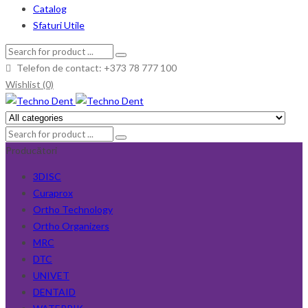
Catalog
Sfaturi Utile
Telefon de contact: +373 78 777 100
Wishlist (0)
Producători
3DISC
Curaprox
Ortho Technology
Ortho Organizers
MRC
DTC
UNIVET
DENTAID