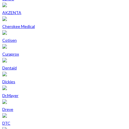
AKZENTA
Cherokee Medical
Cotisen
Curaprox
Dentaid
Dickies
Dr.Mayer
Dreve
DTC