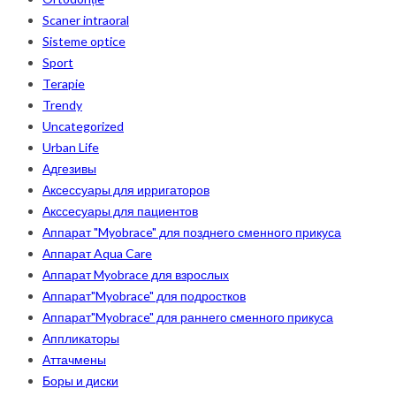
Scaner intraoral
Sisteme optice
Sport
Terapie
Trendy
Uncategorized
Urban Life
Адгезивы
Аксессуары для ирригаторов
Акссесуары для пациентов
Аппарат "Myobrace" для позднего сменного прикуса
Аппарат Aqua Care
Аппарат Myobrace для взрослых
Аппарат"Myobrace" для подростков
Аппарат"Myobrace" для раннего сменного прикуса
Аппликаторы
Аттачмены
Боры и диски