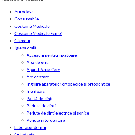
Autoclave
Consumabile
Costume Medicale
Costume Medicale Femei
Glamour
Igiena orală
Accesorii pentru irigatoare
Apă de gură
Aparat Aqua Care
Ațe dentare
Ingrijire aparatelor ortopedice și ortodontice
Irigatoare
Pastă de dinți
Periute de dinti
Periuțe de dinți electrice și sonice
Periuțe interdentare
Laborator dentar
Ortodonție