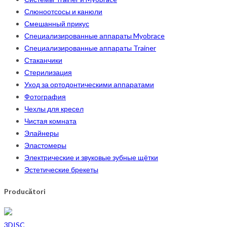
Слюноотсосы и канюли
Смешанный прикус
Специализированные аппараты Myobrace
Специализированные аппараты Trainer
Стаканчики
Стерилизация
Уход за ортодонтическими аппаратами
Фотография
Чехлы для кресел
Чистая комната
Элайнеры
Эластомеры
Электрические и звуковые зубные щётки
Эстетические брекеты
Producători
3DISC