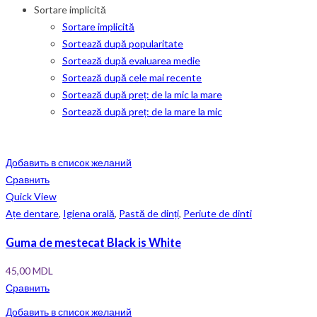
Sortare implicită
Sortare implicită
Sortează după popularitate
Sortează după evaluarea medie
Sortează după cele mai recente
Sortează după preț: de la mic la mare
Sortează după preț: de la mare la mic
Добавить в список желаний
Сравнить
Quick View
Ațe dentare
,
Igiena orală
,
Pastă de dinți
,
Periute de dinti
Guma de mestecat Black is White
45,00
MDL
Сравнить
Добавить в список желаний