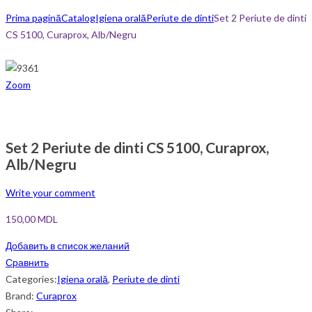
Prima pagină
Catalog
Igiena orală
Periute de dinti
Set 2 Periute de dinti
CS 5100, Curaprox, Alb/Negru
Zoom
Set 2 Periute de dinti CS 5100, Curaprox,
Alb/Negru
Write your comment
150,00
MDL
Добавить в список желаний
Сравнить
Categories:
Igiena orală
,
Periute de dinti
Brand:
Curaprox