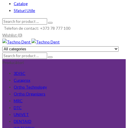
Catalog
Sfaturi Utile
Telefon de contact: +373 78 777 100
Wishlist (0)
Producători
3DISC
Curaprox
Ortho Technology
Ortho Organizers
MRC
DTC
UNIVET
DENTAID