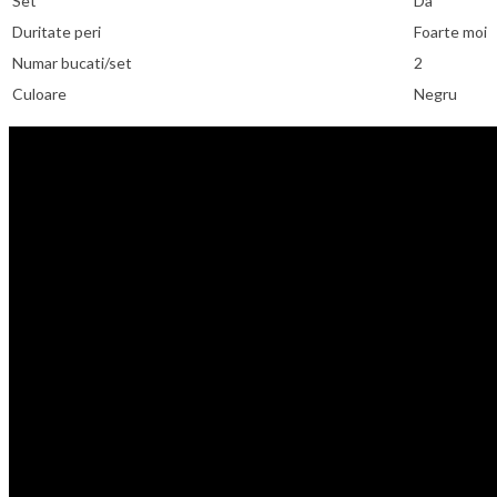
Set
Da
Duritate peri
Foarte moi
Numar bucati/set
2
Culoare
Negru