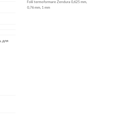
Folii termoformare Zendura 0,625 mm,
0,76 mm, 1 mm
, для