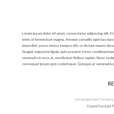
Lorem ipsum dolor sit amet, consectetur adipiscing elit. Eti
enim, id fermentum magna. Aenean convallis egestas massa a
imperdiet, purus metus tempus elit, ut dictum mauris dui a 
feugiat vulputate ligula, quis posuere tortor condiment
venenatis in eros at, vestibulum finibus sapien. Nunc sodale
consequat ipsum quis scelerisque. Quisque ac venenatis 
RE
Uncategorized
,
Гигиена
Спрей Dentaid P