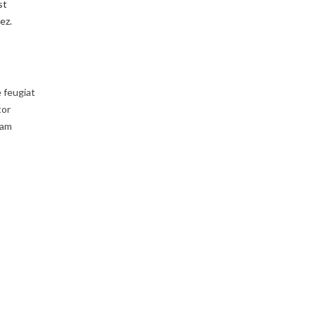
st
ez.
e feugiat
tor
uam