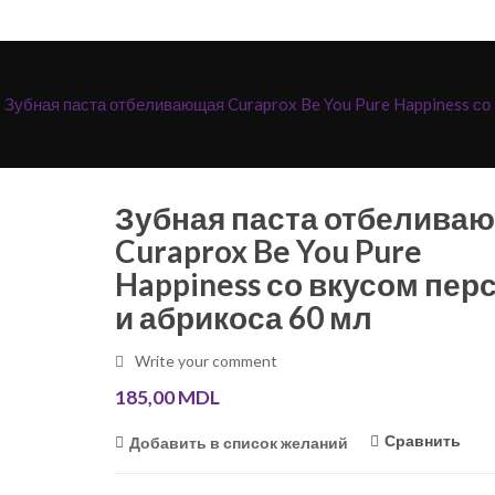
Зубная паста отбеливающая Curaprox Be You Pure Happiness со 
Зубная паста отбелива
Curaprox Be You Pure
Happiness со вкусом пер
и абрикоса 60 мл
Write your comment
185,00
MDL
Сравнить
Добавить в список желаний