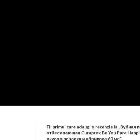
Fii primul care adaugi o recenzie la „Зубная 
отбеливающая Curaprox Be You Pure Happi
вкусом персика и абрикоса 60 мл”