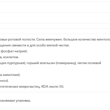
ровье ротовой полости. Сила жемчужин: большое количество ментола
щения свежести и для особо мягкой чистки.
 фосфат натрия).
а, ксилитом.
ацея пурпурная), горький апельсин (померанец), лютик полевой
 азиатская).
нол).
нтетических микрочастиц. RDA около 50.
оранжевая упаковка.