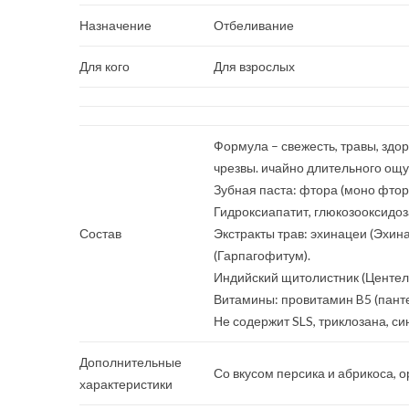
Назначение
Отбеливание
Для кого
Для взрослых
Формула – свежесть, травы, здо
чрезвы. ичайно длительного ощу
Зубная паста: фтора (моно фтор
Гидроксиапатит, глюкозооксидоз
Состав
Экстракты трав: эхинацеи (Эхин
(Гарпагофитум).
Индийский щитолистник (Центела
Витамины: провитамин B5 (панте
Не содержит SLS, триклозана, си
Дополнительные
Со вкусом персика и абрикоса, 
характеристики