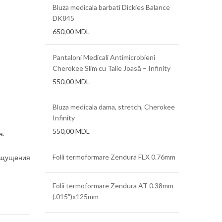
Bluza medicala barbati Dickies Balance
DK845
650,00
MDL
Pantaloni Medicali Antimicrobieni
Cherokee Slim cu Talie Joasă – Infinity
550,00
MDL
Bluza medicala dama, stretch, Cherokee
Infinity
550,00
MDL
а.
Folii termoformare Zendura FLX 0.76mm
 ощущения
Folii termoformare Zendura AT 0.38mm
(.015″)x125mm