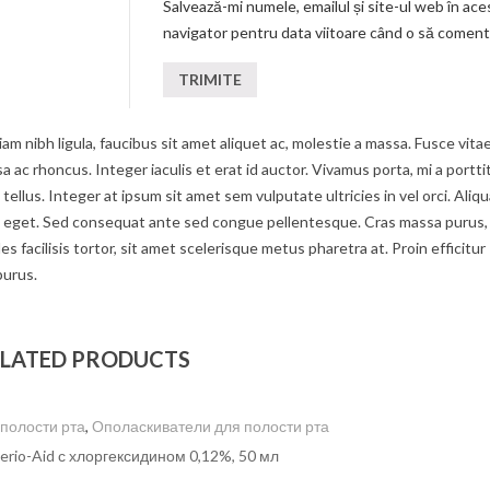
Salvează-mi numele, emailul și site-ul web în ace
navigator pentru data viitoare când o să coment
am nibh ligula, faucibus sit amet aliquet ac, molestie a massa. Fusce vita
c rhoncus. Integer iaculis et erat id auctor. Vivamus porta, mi a portti
tellus. Integer at ipsum sit amet sem vulputate ultricies in vel orci. Aliq
um eget. Sed consequat ante sed congue pellentesque. Cras massa purus,
s facilisis tortor, sit amet scelerisque metus pharetra at. Proin efficitur
purus.
LATED PRODUCTS
 полости рта
,
Ополаскиватели для полости рта
erio-Aid с хлоргексидином 0,12%, 50 мл