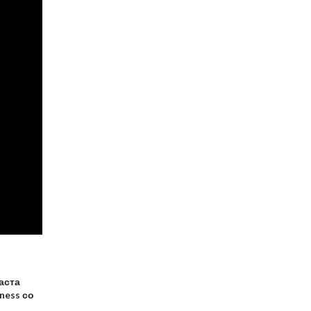
паста
ness со