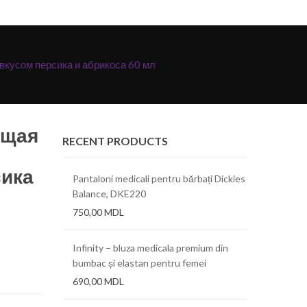
вкусом персика и абрикоса 60 мл
ющая
RECENT PRODUCTS
сика
Pantaloni medicali pentru bărbați Dickies
Balance, DKE220
750,00
MDL
Infinity – bluza medicala premium din
bumbac și elastan pentru femei
690,00
MDL