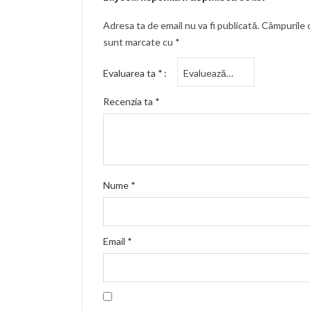
Adresa ta de email nu va fi publicată.
Câmpurile o
sunt marcate cu
*
Evaluarea ta
*
Recenzia ta
*
Nume
*
Email
*