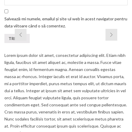
Salvează-mi numele, emailul și site-ul web în acest navigator pentru
data viitoare când o să comentez.
Lorem ipsum dolor sit amet, consectetur adipiscing elit. Etiam nibh
ligula, faucibus sit amet aliquet ac, molestie a massa. Fusce vitae
feugiat enim, id fermentum magna. Aenean convallis egestas
massa ac rhoncus. Integer iaculis et erat id auctor. Vivamus porta,
mi a porttitor imperdiet, purus metus tempus elit, ut dictum mauris
dui a tellus. Integer at ipsum sit amet sem vulputate ultricies in vel
orci. Aliquam feugiat vulputate ligula, quis posuere tortor
condimentum eget. Sed consequat ante sed congue pellentesque.
Cras massa purus, venenatis in eros at, vestibulum finibus sapien.
Nunc sodales facilisis tortor, sit amet scelerisque metus pharetra
at. Proin efficitur consequat ipsum quis scelerisque. Quisque ac