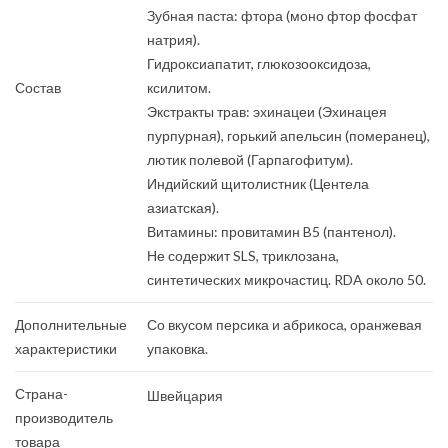
Зубная паста: фтора (моно фтор фосфат
натрия).
Гидроксиапатит, глюкозооксидоза,
Состав
ксилитом.
Экстракты трав: эхинацеи (Эхинацея
пурпурная), горький апельсин (померанец),
лютик полевой (Гарпагофитум).
Индийский щитолистник (Центела
азиатская).
Витамины: провитамин B5 (пантенол).
Не содержит SLS, триклозана,
синтетических микрочастиц. RDA около 50.
Дополнительные
Со вкусом персика и абрикоса, оранжевая
характеристики
упаковка.
Страна-
Швейцария
производитель
товара