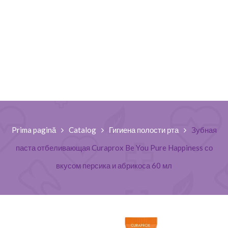
Prima pagină
Catalog
Гигиена полости рта
Зубная
паста отбеливающая Curaprox Be You Pure Happiness со
вкусом персика и абрикоса 60 мл