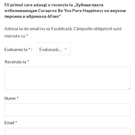
Fii primul care adaugi o recenzie la „Зубная паста
отбеливающая Curaprox Be You Pure Happiness со вкусом
персика и абрикоса 60 мл”
Adresa ta de email nu va fi publicată.
Câmpurile obligatorii sunt
marcate cu
*
Evaluarea ta
*
Recenzia ta
*
Nume
*
Email
*