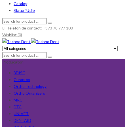
Catalog
Sfaturi Utile
Telefon de contact: +373 78 777 100
Wishlist (0)
Producători
3DISC
Curaprox
Ortho Technology
Ortho Organizers
MRC
DTC
UNIVET
DENTAID