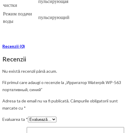
пульсирующая
чистки
Режим подачи
пульсирующий
воды
Recenzii (0)
Recenzii
Nu există recenzii până acum.
Fii primul care adaugi o recenzie la „Ирригатор Waterpik WP-563
портативный, синий”
Adresa ta de email nu va fi publicată.
Câmpurile obligatorii sunt
marcate cu
*
Evaluarea ta
*