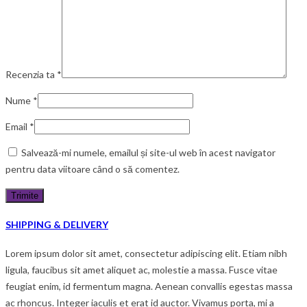
Recenzia ta
*
Nume
*
Email
*
Salvează-mi numele, emailul și site-ul web în acest navigator
pentru data viitoare când o să comentez.
SHIPPING & DELIVERY
Lorem ipsum dolor sit amet, consectetur adipiscing elit. Etiam nibh
ligula, faucibus sit amet aliquet ac, molestie a massa. Fusce vitae
feugiat enim, id fermentum magna. Aenean convallis egestas massa
ac rhoncus. Integer iaculis et erat id auctor. Vivamus porta, mi a