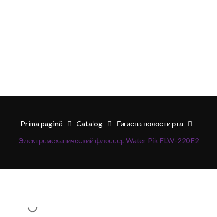
Prima pagină
Catalog
Гигиена полости рта
Электромеханический флоссер Water Pik FLW-220E2