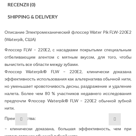
RECENZII (0)
SHIPPING & DELIVERY
Описание Электромеханический флоссер Water Pik FLW-220E2
(Waterpik, США)
Флоссер FLW – 220E2, с насадками покрытыми специальным
отбеливающим агентом с мятным вкусом, для того, чтобы
вычистить все области между зубами.
Флоссер Waterpik® FLW – 220E2, клинически доказана
эффективность использования как альтернатива обычной нити,
но уменьшает кровоточивость десны, раздражение и удаление
налета. Более чем 80 % участников недавнего исследования
предпочли Флоссер Waterpik® FLW – 220E2 обычной зубной
нити.
Преимущества:
– клинически доказана, большая эффективность, чем при
использовании обычной зубной нити.