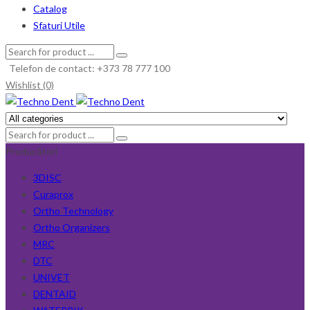
Catalog
Sfaturi Utile
Telefon de contact: +373 78 777 100
Wishlist (0)
Producători
3DISC
Curaprox
Ortho Technology
Ortho Organizers
MRC
DTC
UNIVET
DENTAID