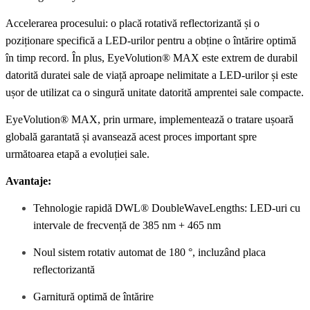
Accelerarea procesului: o placă rotativă reflectorizantă și o
poziționare specifică a LED-urilor pentru a obține o întărire optimă
în timp record. În plus, EyeVolution® MAX este extrem de durabil
datorită duratei sale de viață aproape nelimitate a LED-urilor și este
ușor de utilizat ca o singură unitate datorită amprentei sale compacte.
EyeVolution® MAX, prin urmare, implementează o tratare ușoară
globală garantată și avansează acest proces important spre
următoarea etapă a evoluției sale.
Avantaje:
Tehnologie rapidă DWL® DoubleWaveLengths: LED-uri cu
intervale de frecvență de 385 nm + 465 nm
Noul sistem rotativ automat de 180 °, incluzând placa
reflectorizantă
Garnitură optimă de întărire