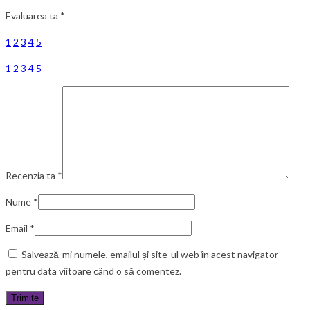
Evaluarea ta
*
1
2
3
4
5
1
2
3
4
5
Recenzia ta
*
Nume
*
Email
*
Salvează-mi numele, emailul și site-ul web în acest navigator
pentru data viitoare când o să comentez.