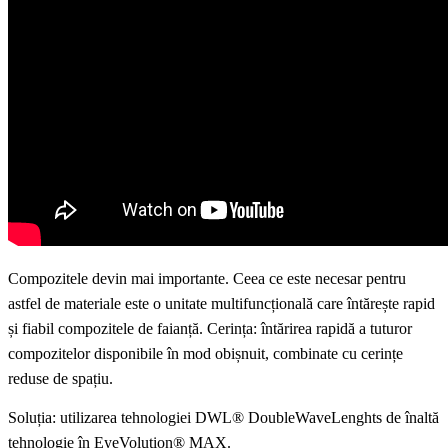
Compozitele devin mai importante. Ceea ce este necesar pentru
astfel de materiale este o unitate multifuncțională care întărește rapid
și fiabil compozitele de faianță. Cerința: întărirea rapidă a tuturor
compozitelor disponibile în mod obișnuit, combinate cu cerințe
reduse de spațiu.
Soluția: utilizarea tehnologiei DWL® DoubleWaveLenghts de înaltă
tehnologie în EyeVolution® MAX.