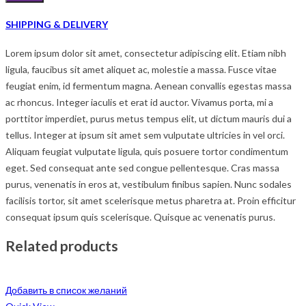
SHIPPING & DELIVERY
Lorem ipsum dolor sit amet, consectetur adipiscing elit. Etiam nibh
ligula, faucibus sit amet aliquet ac, molestie a massa. Fusce vitae
feugiat enim, id fermentum magna. Aenean convallis egestas massa
ac rhoncus. Integer iaculis et erat id auctor. Vivamus porta, mi a
porttitor imperdiet, purus metus tempus elit, ut dictum mauris dui a
tellus. Integer at ipsum sit amet sem vulputate ultricies in vel orci.
Aliquam feugiat vulputate ligula, quis posuere tortor condimentum
eget. Sed consequat ante sed congue pellentesque. Cras massa
purus, venenatis in eros at, vestibulum finibus sapien. Nunc sodales
facilisis tortor, sit amet scelerisque metus pharetra at. Proin efficitur
consequat ipsum quis scelerisque. Quisque ac venenatis purus.
Related products
Добавить в список желаний