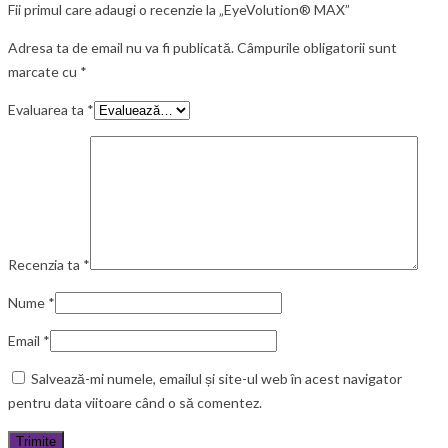
Fii primul care adaugi o recenzie la „EyeVolution® MAX”
Adresa ta de email nu va fi publicată.
Câmpurile obligatorii sunt
marcate cu
*
Evaluarea ta
*
Recenzia ta
*
Nume
*
Email
*
Salvează-mi numele, emailul și site-ul web în acest navigator
pentru data viitoare când o să comentez.