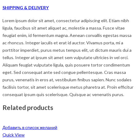
SHIPPING & DELIVERY
Lorem ipsum dolor sit amet, consectetur adipiscing elit. Etiam nibh
ligula, faucibus sit amet aliquet ac, molestie a massa. Fusce vitae
feugiat enim, id fermentum magna. Aenean convallis egestas massa
ac rhoncus. Integer iaculis et erat id auctor. Vivamus porta, mi a
porttitor imperdiet, purus metus tempus elit, ut dictum mauris dui a
tellus. Integer at ipsum sit amet sem vulputate ultricies in vel orci.
Aliquam feugiat vulputate ligula, quis posuere tortor condimentum
eget. Sed consequat ante sed congue pellentesque. Cras massa
purus, venenatis in eros at, vestibulum finibus sapien. Nunc sodales
facilisis tortor, sit amet scelerisque metus pharetra at. Proin efficitur
consequat ipsum quis scelerisque. Quisque ac venenatis purus.
Related products
Добавить в список желаний
Quick View