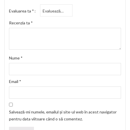
Evaluarea ta
*
Recenzia ta
*
Nume
*
Email
*
Salvează-mi numele, emailul și site-ul web în acest navigator
pentru data viitoare când o să comentez.