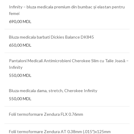
Infinity – bluza medicala premium din bumbac și elastan pentru
femei
690,00
MDL
Bluza medicala barbati Dickies Balance DK845
650,00
MDL
Pantaloni Medicali Antimicrobieni Cherokee Slim cu Talie Joasă –
Infinity
550,00
MDL
Bluza medicala dama, stretch, Cherokee Infinity
550,00
MDL
Folii termoformare Zendura FLX 0.76mm
Folii termoformare Zendura AT 0.38mm (.015″)x125mm