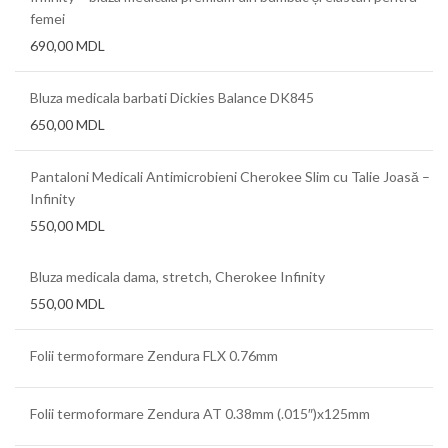
femei
690,00
MDL
Bluza medicala barbati Dickies Balance DK845
650,00
MDL
Pantaloni Medicali Antimicrobieni Cherokee Slim cu Talie Joasă –
Infinity
550,00
MDL
Bluza medicala dama, stretch, Cherokee Infinity
550,00
MDL
Folii termoformare Zendura FLX 0.76mm
Folii termoformare Zendura AT 0.38mm (.015″)x125mm