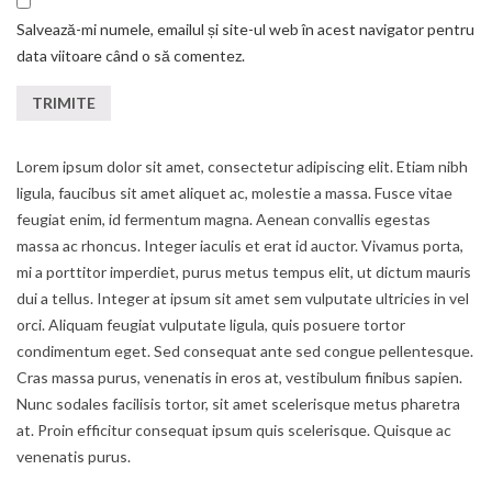
Salvează-mi numele, emailul și site-ul web în acest navigator pentru
data viitoare când o să comentez.
Lorem ipsum dolor sit amet, consectetur adipiscing elit. Etiam nibh
ligula, faucibus sit amet aliquet ac, molestie a massa. Fusce vitae
feugiat enim, id fermentum magna. Aenean convallis egestas
massa ac rhoncus. Integer iaculis et erat id auctor. Vivamus porta,
mi a porttitor imperdiet, purus metus tempus elit, ut dictum mauris
dui a tellus. Integer at ipsum sit amet sem vulputate ultricies in vel
orci. Aliquam feugiat vulputate ligula, quis posuere tortor
condimentum eget. Sed consequat ante sed congue pellentesque.
Cras massa purus, venenatis in eros at, vestibulum finibus sapien.
Nunc sodales facilisis tortor, sit amet scelerisque metus pharetra
at. Proin efficitur consequat ipsum quis scelerisque. Quisque ac
venenatis purus.