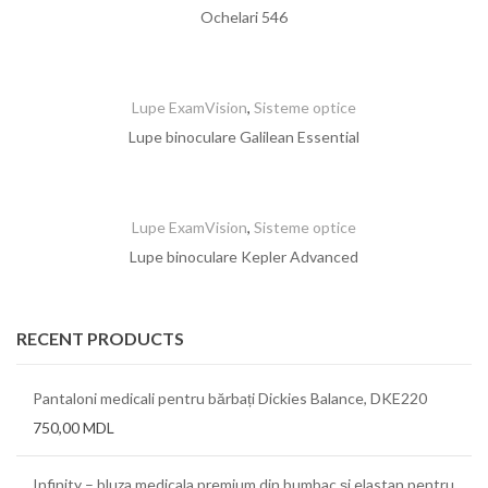
Ochelari 546
Lupe ExamVision
,
Sisteme optice
Lupe binoculare Galilean Essential
Lupe ExamVision
,
Sisteme optice
Lupe binoculare Kepler Advanced
RECENT PRODUCTS
Pantaloni medicali pentru bărbați Dickies Balance, DKE220
750,00
MDL
Infinity – bluza medicala premium din bumbac și elastan pentru