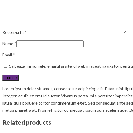
Recenzia ta
*
Nume
*
Email
*
Salvează-mi numele, emailul și site-ul web în acest navigator pentr
Lorem ipsum dolor sit amet, consectetur adipiscing elit. Etiam nibh lig
Integer iaculis et erat id auctor. Vivamus porta, mi a porttitor imperdie
ligula, quis posuere tortor condimentum eget. Sed consequat ante sed c
metus pharetra at. Proin efficitur consequat ipsum quis scelerisque. Q
Related products