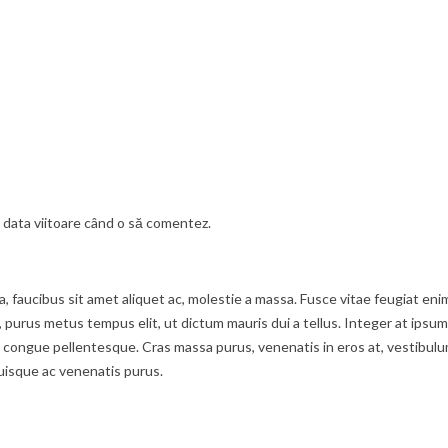
u data viitoare când o să comentez.
ula, faucibus sit amet aliquet ac, molestie a massa. Fusce vitae feugiat 
t, purus metus tempus elit, ut dictum mauris dui a tellus. Integer at ipsum
ongue pellentesque. Cras massa purus, venenatis in eros at, vestibulum f
uisque ac venenatis purus.