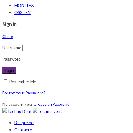
MONITEX
OSSTEM
Sign in
Close
Username
Password
Remember Me
Forgot Your Password?
No account yet?
Create an Account
Despre noi
Contacte