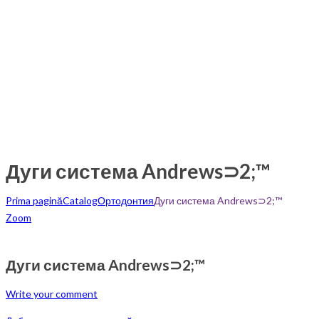
Дуги система Andrews⊃2;™
Prima pagină
Catalog
Ортодонтия
Дуги система Andrews⊃2;™
Zoom
Дуги система Andrews⊃2;™
Write your comment