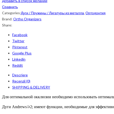
Добавить в список желаний
Сравнить
Categories:
Дуги / Пружины / Лигатуры из металла
,
Ортодонтия
Brand:
Ortho Organizers
Share:
Facebook
Twitter
Pinterest
Google Plus
Linkedin
Reddit
Descriere
Recenzii (0)
SHIPPING & DELIVERY
Д
ля оптимальной окклюзии
необходимо использовать оптимал
Дуги
Andrews⊃2; имеют функции, необходимые для эффектив