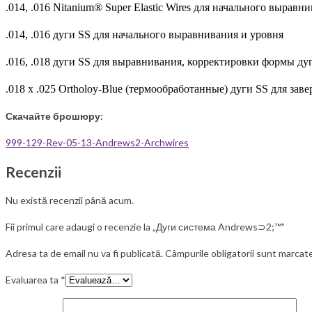
.014, .016 Nitanium® Super Elastic Wires для начального выравн
.014, .016
дуги
SS для начального выравнивания и
уровня
.016, .018
дуги
SS для выравнивания, корректировки формы дуг
.018 x .025 Ortholoy-Blue (термообработанные) дуги SS для зав
Скачайте брошюру:
999-129-Rev-05-13-Andrews2-Archwires
Recenzii
Nu există recenzii până acum.
Fii primul care adaugi o recenzie la „Дуги система Andrews⊃2;™”
Adresa ta de email nu va fi publicată.
Câmpurile obligatorii sunt marcat
Evaluarea ta
*