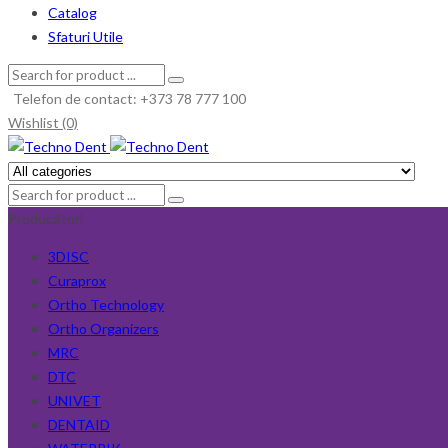
Catalog
Sfaturi Utile
Telefon de contact: +373 78 777 100
Wishlist (0)
Producători
3DISC
Curaprox
Ortho Technology
Ortho Organizers
MRC
DTC
UNIVET
DENTAID