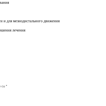
ивания
и и для мезиодистального
движения
ершения лечения
e cu
*