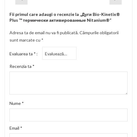
Fii primul care adaugi o recenzie la „Дуги Bio-Kinetix®
Plus ™ термически активированные Nitanium®”
Adresa ta de email nu va fi publicată.
Câmpurile obligatorii
sunt marcate cu
*
Evaluarea ta
*
Recenzia ta
*
Nume
*
Email
*