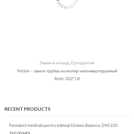
Замки и кольца
,
Ортодонтия
Votion – замок-трубка на моляр неконвертируемый
Roth .022″ LR
RECENT PRODUCTS
Pantaloni medicali pentru bărbați Dickies Balance, DKE220
750,00
MDL