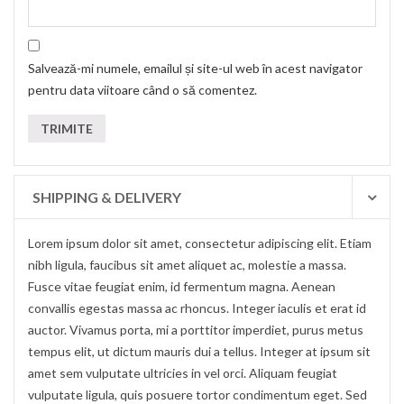
Salvează-mi numele, emailul și site-ul web în acest navigator
pentru data viitoare când o să comentez.
SHIPPING & DELIVERY
Lorem ipsum dolor sit amet, consectetur adipiscing elit. Etiam
nibh ligula, faucibus sit amet aliquet ac, molestie a massa.
Fusce vitae feugiat enim, id fermentum magna. Aenean
convallis egestas massa ac rhoncus. Integer iaculis et erat id
auctor. Vivamus porta, mi a porttitor imperdiet, purus metus
tempus elit, ut dictum mauris dui a tellus. Integer at ipsum sit
amet sem vulputate ultricies in vel orci. Aliquam feugiat
vulputate ligula, quis posuere tortor condimentum eget. Sed