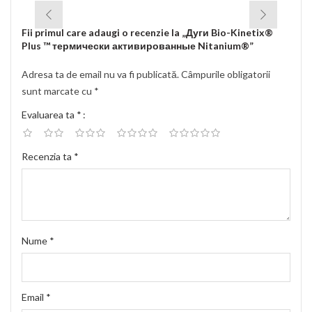
Fii primul care adaugi o recenzie la „Дуги Bio-Kinetix®
Plus ™ термически активированные Nitanium®”
Adresa ta de email nu va fi publicată.
Câmpurile obligatorii
sunt marcate cu
*
Evaluarea ta
*
Recenzia ta
*
Nume
*
Email
*