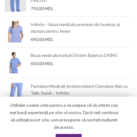
DKE220
750,00
MDL
Infinity – bluza medicala premium din bumbac și
elastan pentru femei
690,00
MDL
Bluza medicala barbati Dickies Balance DK845
650,00
MDL
Pantaloni Medicali Antimicrobieni Cherokee Slim cu
Talie Joasă – Infinity
550,00
MDL
Utilizăm cookie-urile pentru a vă asigura că vă oferim cea
mai bună experiență pe site-ul nostru. Dacă veți continua
să utilizați acest site, vom presupune că sunteți mulțumit
de acesta.