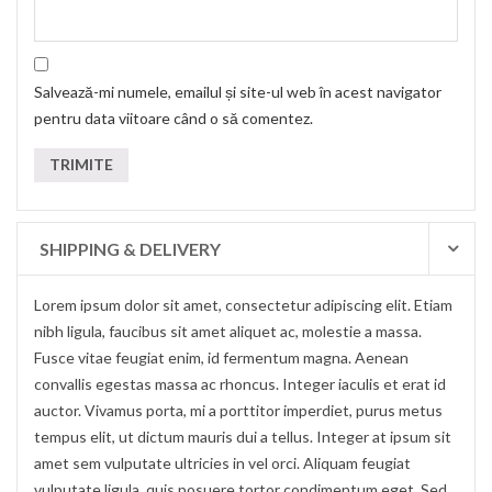
Salvează-mi numele, emailul și site-ul web în acest navigator
pentru data viitoare când o să comentez.
SHIPPING & DELIVERY
Lorem ipsum dolor sit amet, consectetur adipiscing elit. Etiam
nibh ligula, faucibus sit amet aliquet ac, molestie a massa.
Fusce vitae feugiat enim, id fermentum magna. Aenean
convallis egestas massa ac rhoncus. Integer iaculis et erat id
auctor. Vivamus porta, mi a porttitor imperdiet, purus metus
tempus elit, ut dictum mauris dui a tellus. Integer at ipsum sit
amet sem vulputate ultricies in vel orci. Aliquam feugiat
vulputate ligula, quis posuere tortor condimentum eget. Sed