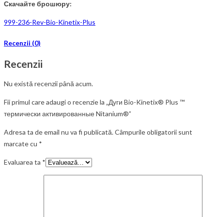
Скачайте брошюру:
999-236-Rev-Bio-Kinetix-Plus
Recenzii (0)
Recenzii
Nu există recenzii până acum.
Fii primul care adaugi o recenzie la „Дуги Bio-Kinetix® Plus ™
термически активированные Nitanium®”
Adresa ta de email nu va fi publicată.
Câmpurile obligatorii sunt
marcate cu
*
Evaluarea ta
*