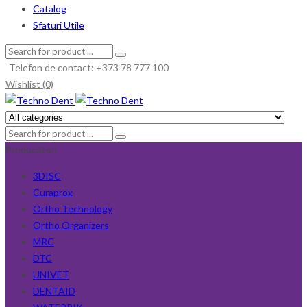
Catalog
Sfaturi Utile
Telefon de contact: +373 78 777 100
Wishlist (0)
Producători
3DISC
Curaprox
Ortho Technology
Ortho Organizers
MRC
DTC
UNIVET
DENTAID