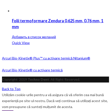
Folii termoformare Zendura 0,625 mm, 0,76 mm, 1
mm
Добавить в список желаний
Quick View
Arcuri Bio-Kinetix® Plus™ cu activare termică Nitanium®
Arcuri Bio-Kinetix® cu activare termică
Copyright
2019
Techno Dent
. All Right Reserved.
Back to Top
Utilizăm cookie-urile pentru a vă asigura că vă oferim cea mai bună
experiență pe site-ul nostru. Dacă veți continua să utilizați acest site,
vom presupune că sunteți mulțumit de acesta.