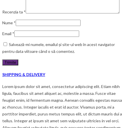
Recenzia ta
*
Nume
*
Email
*
Salvează-mi numele, emailul și site-ul web în acest navigator
pentru data viitoare când o să comentez.
SHIPPING & DELIVERY
Lorem ipsum dolor sit amet, consectetur adipiscing elit. Etiam nibh
ligula, faucibus sit amet aliquet ac, molestie a massa. Fusce vitae
feugiat enim, id fermentum magna. Aenean convallis egestas massa
ac rhoncus. Integer iaculis et erat id auctor. Vivamus porta, mi a
porttitor imperdiet, purus metus tempus elit, ut dictum mauris dui a
tellus. Integer at ipsum sit amet sem vulputate ultricies in vel orci.
Aliquam feugiat vulputate ligula, quis posuere tortor condimentum