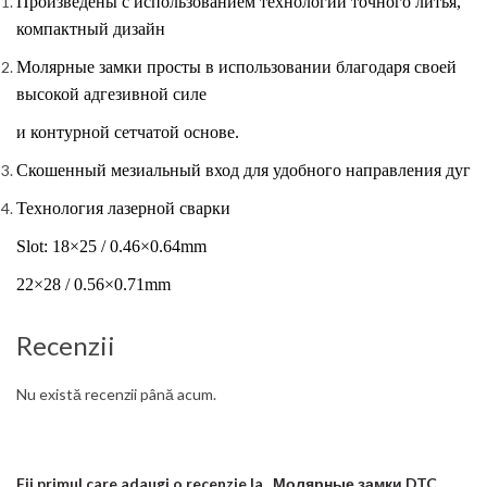
Произведены с использованием технологии
точного литья,
компактный дизайн
Молярные замки
прост
ы
в использовании благодаря своей
высокой
адгезивной силе
и контурн
ой
сетчат
ой
основ
е.
Скошенный
мезиальный вход для удобного направления
дуг
Технология лазерной сварки
Slot:
18
×
25 / 0.46
×
0.64mm
22×28 / 0.56×0.71mm
Recenzii
Nu există recenzii până acum.
Fii primul care adaugi o recenzie la „Молярные замки DTC