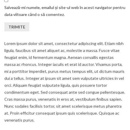
Salvează-mi numele, emailul și site-ul web în acest navigator pentru
data viitoare când o să comentez.
Lorem ipsum dolor sit amet, consectetur adipiscing elit. Etiam nibh
ligula, faucibus sit amet aliquet ac, molestie a massa. Fusce vitae
feugiat enim, id fermentum magna. Aenean convallis egestas
massa ac rhoncus. Integer iaculis et erat id auctor. Vivamus porta,
mi a porttitor imperdiet, purus metus tempus elit, ut dictum mauris
dui a tellus. Integer at ipsum sit amet sem vulputate ultricies in vel
orci. Aliquam feugiat vulputate ligula, quis posuere tortor
condimentum eget. Sed consequat ante sed congue pellentesque.
Cras massa purus, venenatis in eros at, vestibulum finibus sapien.
Nunc sodales facilisis tortor, sit amet scelerisque metus pharetra
at. Proin efficitur consequat ipsum quis scelerisque. Quisque ac
venenatis purus.