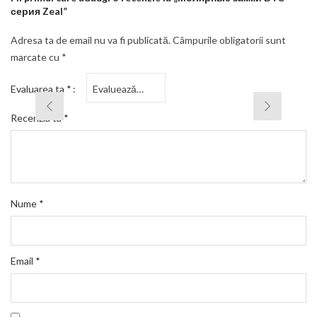
серия Zeal”
Adresa ta de email nu va fi publicată.
Câmpurile obligatorii sunt
marcate cu
*
Evaluarea ta
*
Recenzia ta
*
Nume
*
Email
*