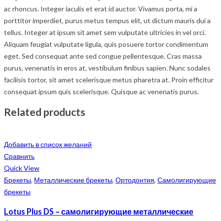
ac rhoncus. Integer iaculis et erat id auctor. Vivamus porta, mi a
porttitor imperdiet, purus metus tempus elit, ut dictum mauris dui a
tellus. Integer at ipsum sit amet sem vulputate ultricies in vel orci.
Aliquam feugiat vulputate ligula, quis posuere tortor condimentum
eget. Sed consequat ante sed congue pellentesque. Cras massa
purus, venenatis in eros at, vestibulum finibus sapien. Nunc sodales
facilisis tortor, sit amet scelerisque metus pharetra at. Proin efficitur
consequat ipsum quis scelerisque. Quisque ac venenatis purus.
Related products
Добавить в список желаний
Сравнить
Quick View
Брекеты
,
Металлические брекеты
,
Ортодонтия
,
Самолигирующие
брекеты
Lotus Plus DS – самолигирующие металлические