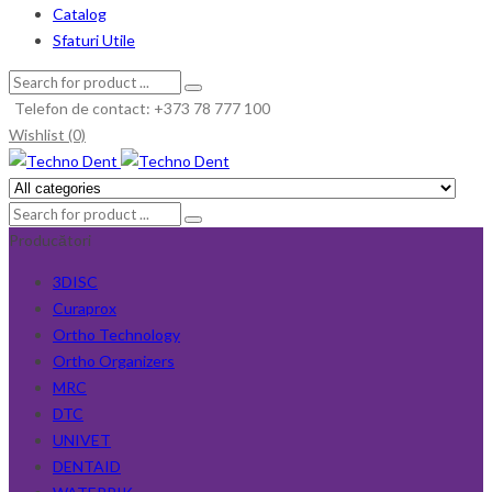
Catalog
Sfaturi Utile
Telefon de contact: +373 78 777 100
Wishlist (0)
Producători
3DISC
Curaprox
Ortho Technology
Ortho Organizers
MRC
DTC
UNIVET
DENTAID