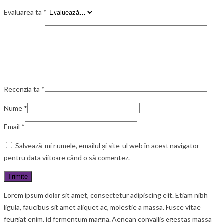
Evaluarea ta
*
Recenzia ta
*
Nume
*
Email
*
Salvează-mi numele, emailul și site-ul web în acest navigator
pentru data viitoare când o să comentez.
Lorem ipsum dolor sit amet, consectetur adipiscing elit. Etiam nibh
ligula, faucibus sit amet aliquet ac, molestie a massa. Fusce vitae
feugiat enim, id fermentum magna. Aenean convallis egestas massa