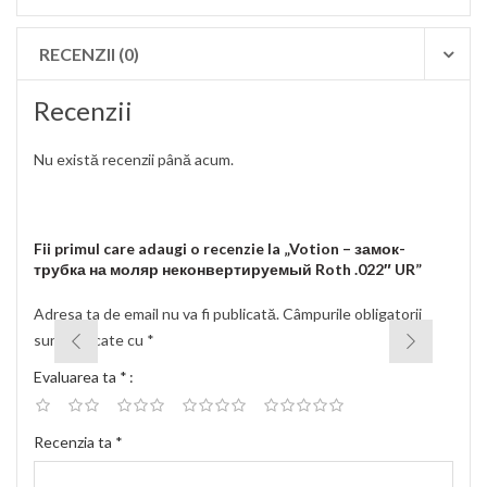
RECENZII (0)
Recenzii
Nu există recenzii până acum.
Fii primul care adaugi o recenzie la „Votion – замок-
трубка на моляр неконвертируемый Roth .022″ UR”
Adresa ta de email nu va fi publicată.
Câmpurile obligatorii
sunt marcate cu
*
Evaluarea ta
*
Recenzia ta
*