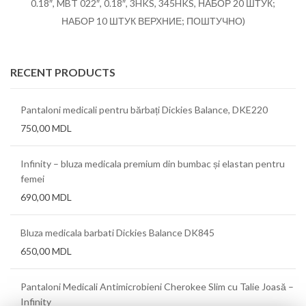
0.18″, MBT 022″, 0.18″, 3HKS, 345HKS, НАБОР 20 ШТУК;
НАБОР 10 ШТУК ВЕРХНИЕ; ПОШТУЧНО)
RECENT PRODUCTS
Pantaloni medicali pentru bărbați Dickies Balance, DKE220
750,00
MDL
Infinity – bluza medicala premium din bumbac și elastan pentru
femei
690,00
MDL
Bluza medicala barbati Dickies Balance DK845
650,00
MDL
Pantaloni Medicali Antimicrobieni Cherokee Slim cu Talie Joasă –
Infinity