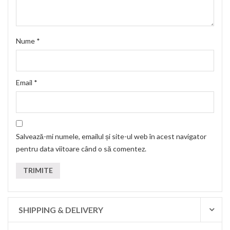
Nume
*
Email
*
Salvează-mi numele, emailul și site-ul web în acest navigator
pentru data viitoare când o să comentez.
SHIPPING & DELIVERY