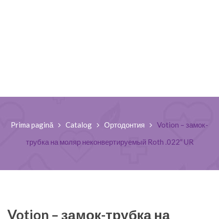
Prima pagină
Catalog
Ортодонтия
Votion – замок-
трубка на моляр неконвертируемый Roth .022″ UR
Votion – замок-трубка на