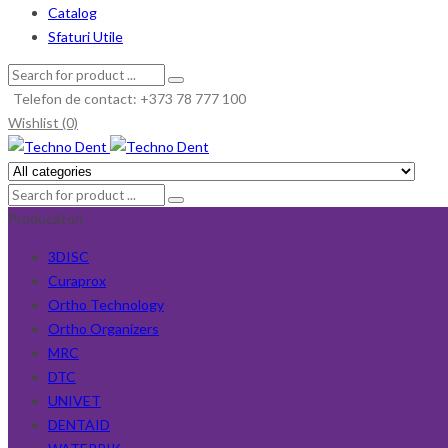
Catalog
Sfaturi Utile
Telefon de contact: +373 78 777 100
Wishlist (0)
Producători
3DISC
Curaprox
Ortho Technology
Ortho Organizers
MRC
DTC
UNIVET
DENTAID