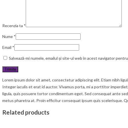
Recenzia ta
*
Nume
*
Email
*
Salvează-mi numele, emailul și site-ul web în acest navigator pentr
Lorem ipsum dolor sit amet, consectetur adipiscing elit. Etiam nibh lig
Integer iaculis et erat id auctor. Vivamus porta, mi a porttitor imperdie
ligula, quis posuere tortor condimentum eget. Sed consequat ante sed c
metus pharetra at. Proin efficitur consequat ipsum quis scelerisque. Q
Related products