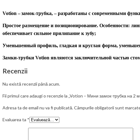
Votion –
замок-трубка,
– разработаны с современными функц
Простое размещение и позиционирование. Особенности: ли
обеспечивает сильное прилипание к зубу;
Уменьшенный профиль, гладкая и круглая форма,
уменьше
Замки-трубки
Votion являются заключительной частью стом
Recenzii
Nu există recenzii până acum.
Fii primul care adaugi o recenzie la „Votion – Мини замок-трубка на 2
Adresa ta de email nu va fi publicată.
Câmpurile obligatorii sunt marcat
Evaluarea ta
*