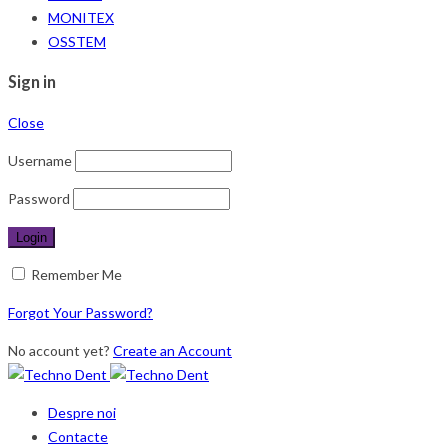
MONITEX
OSSTEM
Sign in
Close
Username
Password
Remember Me
Forgot Your Password?
No account yet?
Create an Account
Despre noi
Contacte