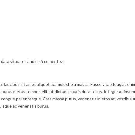
u data viitoare când o să comentez.
ula, faucibus sit amet aliquet ac, molestie a massa. Fusce vitae feugiat 
t, purus metus tempus elit, ut dictum mauris dui a tellus. Integer at ipsum
ongue pellentesque. Cras massa purus, venenatis in eros at, vestibulum f
uisque ac venenatis purus.