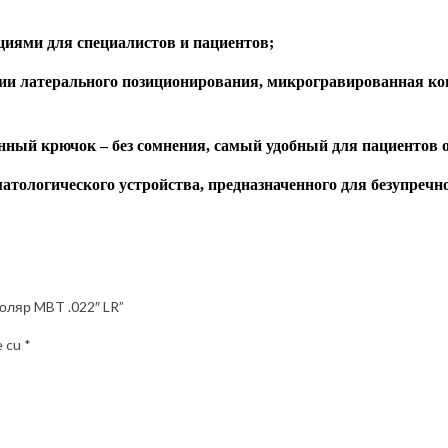
иями для специалистов и пациентов;
нии
латерального
позиционирования, микрогравированная кон
нный крючок
– без сомнения, самый удобный для пациентов 
атологического устройства, предназначенного для безупречн
 моляр MBT .022″ LR”
e cu
*