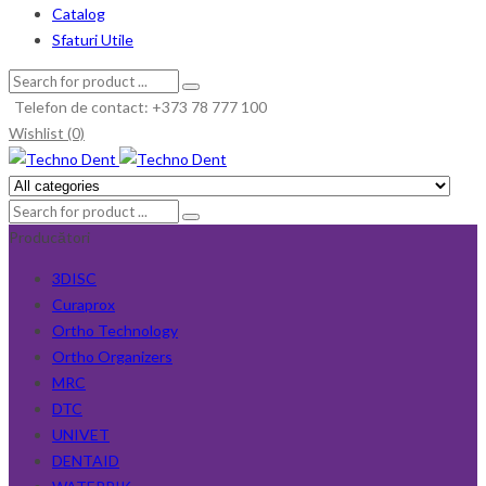
Catalog
Sfaturi Utile
Telefon de contact: +373 78 777 100
Wishlist (0)
Producători
3DISC
Curaprox
Ortho Technology
Ortho Organizers
MRC
DTC
UNIVET
DENTAID