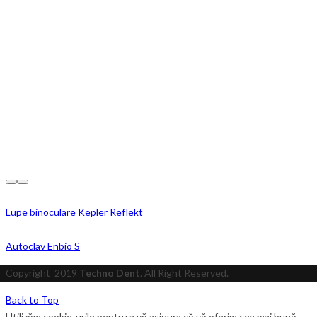
Lupe binoculare Kepler Reflekt
Autoclav Enbio S
Copyright
2019
Techno Dent
. All Right Reserved.
Back to Top
Utilizăm cookie-urile pentru a vă asigura că vă oferim cea mai bună