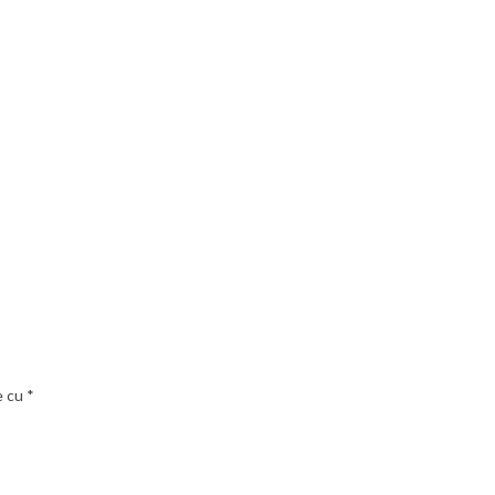
e cu
*