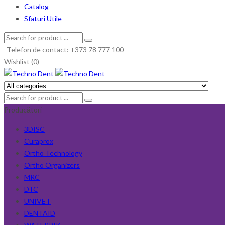
Catalog
Sfaturi Utile
Telefon de contact: +373 78 777 100
Wishlist (0)
Producători
3DISC
Curaprox
Ortho Technology
Ortho Organizers
MRC
DTC
UNIVET
DENTAID