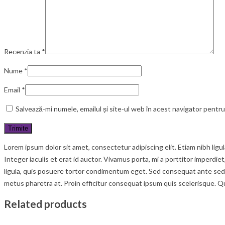
Recenzia ta
*
Nume
*
Email
*
Salvează-mi numele, emailul și site-ul web în acest navigator pentr
Lorem ipsum dolor sit amet, consectetur adipiscing elit. Etiam nibh lig
Integer iaculis et erat id auctor. Vivamus porta, mi a porttitor imperdie
ligula, quis posuere tortor condimentum eget. Sed consequat ante sed c
metus pharetra at. Proin efficitur consequat ipsum quis scelerisque. Q
Related products