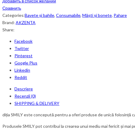
Добавить в список желаний
Сравнить
Categories:
Bavete și bahile
,
Consumabile
,
Măști și bonete
,
Pahare
Brand:
AKZENTA
Share:
Facebook
Twitter
Pinterest
Google Plus
Linkedin
Reddit
Descriere
Recenzii (0)
SHIPPING & DELIVERY
diția SMILY este concepută pentru a oferi produse de unică folosință care
Produsele SMILY pot contribui la crearea unui mediu mai fericit și mai p