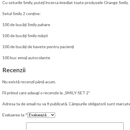
Cu seturile Smily, puteți încerca imediat toate produsele Orange Smily.
Setul Smily 2 conține:
100 de bucăți Smily pahare
100 de bucăți Smily măști
100 de bucăți de bavete pentru pacienți
100 buc emoji autocolante
Recenzii
Nu există recenzii până acum.
Fii primul care adaugi o recenzie la „SMILY-SET 2”
Adresa ta de email nu va fi publicată.
Câmpurile obligatorii sunt marcat
Evaluarea ta
*