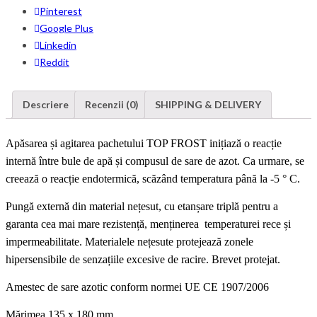
Pinterest
Google Plus
Linkedin
Reddit
Descriere
Recenzii (0)
SHIPPING & DELIVERY
Apăsarea și agitarea pachetului TOP FROST inițiază o reacție
internă între bule de apă și compusul de sare de azot. Ca urmare, se
creează o reacție endotermică, scăzând temperatura până la -5 ° C.
Pungă externă din material nețesut, cu etanșare triplă pentru a
garanta cea mai mare rezistență, menținerea temperaturei rece și
impermeabilitate. Materialele nețesute protejează zonele
hipersensibile de senzațiile excesive de racire. Brevet protejat.
Amestec de sare azotic conform normei UE CE 1907/2006
Mărimea 135 x 180 mm