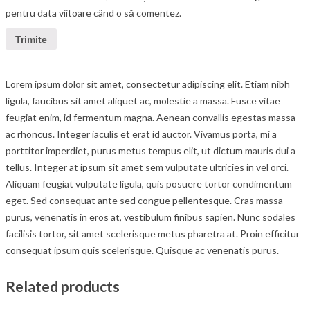
pentru data viitoare când o să comentez.
Lorem ipsum dolor sit amet, consectetur adipiscing elit. Etiam nibh
ligula, faucibus sit amet aliquet ac, molestie a massa. Fusce vitae
feugiat enim, id fermentum magna. Aenean convallis egestas massa
ac rhoncus. Integer iaculis et erat id auctor. Vivamus porta, mi a
porttitor imperdiet, purus metus tempus elit, ut dictum mauris dui a
tellus. Integer at ipsum sit amet sem vulputate ultricies in vel orci.
Aliquam feugiat vulputate ligula, quis posuere tortor condimentum
eget. Sed consequat ante sed congue pellentesque. Cras massa
purus, venenatis in eros at, vestibulum finibus sapien. Nunc sodales
facilisis tortor, sit amet scelerisque metus pharetra at. Proin efficitur
consequat ipsum quis scelerisque. Quisque ac venenatis purus.
Related products