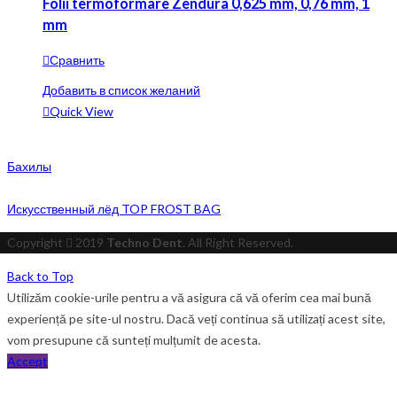
Folii termoformare Zendura 0,625 mm, 0,76 mm, 1
mm
Сравнить
Добавить в список желаний
Quick View
Бахилы
Искусственный лёд TOP FROST BAG
Copyright
2019
Techno Dent
. All Right Reserved.
Back to Top
Utilizăm cookie-urile pentru a vă asigura că vă oferim cea mai bună
experiență pe site-ul nostru. Dacă veți continua să utilizați acest site,
vom presupune că sunteți mulțumit de acesta.
Accept