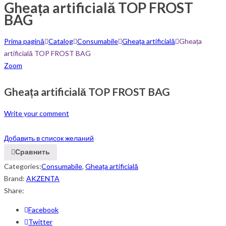
Gheața artificială TOP FROST
BAG
Prima pagină
Catalog
Consumabile
Gheața artificială
Gheața
artificială TOP FROST BAG
Zoom
Gheața artificială TOP FROST BAG
Write your comment
Добавить в список желаний
Сравнить
Categories:
Consumabile
,
Gheața artificială
Brand:
AKZENTA
Share:
Facebook
Twitter