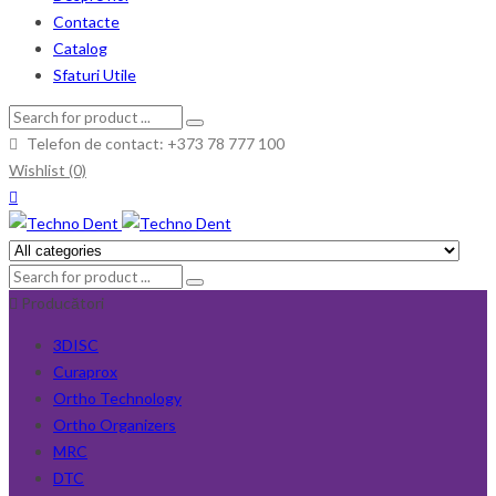
Contacte
Catalog
Sfaturi Utile
Telefon de contact: +373 78 777 100
Wishlist (0)
Producători
3DISC
Curaprox
Ortho Technology
Ortho Organizers
MRC
DTC