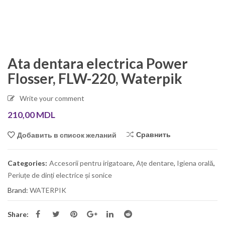
Ata dentara electrica Power
Flosser, FLW-220, Waterpik
Write your comment
210,00
MDL
Сравнить
Добавить в список желаний
Categories:
Accesorii pentru irigatoare
,
Ațe dentare
,
Igiena orală
,
Periuțe de dinți electrice și sonice
Brand:
WATERPIK
Share: