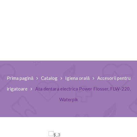
Prima pagină
Catalog
Igiena orală
Accesorii pentru
irigatoare
Ata dentara electrica Power Flosser, FLW-220,
Waterpik