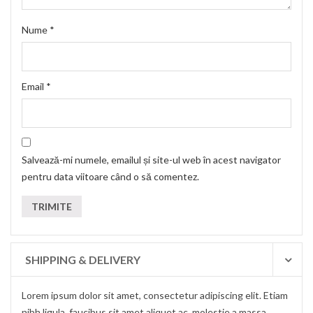
Nume
*
Email
*
Salvează-mi numele, emailul și site-ul web în acest navigator
pentru data viitoare când o să comentez.
SHIPPING & DELIVERY
Lorem ipsum dolor sit amet, consectetur adipiscing elit. Etiam
nibh ligula, faucibus sit amet aliquet ac, molestie a massa.