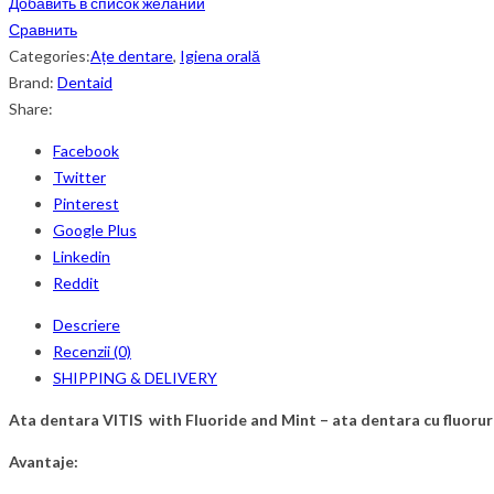
Добавить в список желаний
Сравнить
Categories:
Ațe dentare
,
Igiena orală
Brand:
Dentaid
Share:
Facebook
Twitter
Pinterest
Google Plus
Linkedin
Reddit
Descriere
Recenzii (0)
SHIPPING & DELIVERY
Ata dentara VITIS with Fluoride and Mint – ata dentara cu fluorura s
Avantaje: