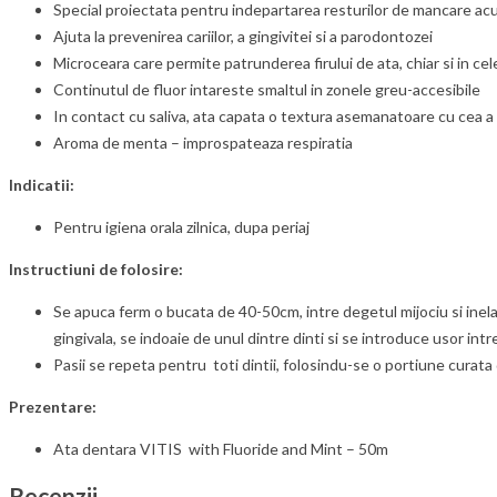
Special proiectata pentru indepartarea resturilor de mancare acu
Ajuta la prevenirea cariilor, a gingivitei si a parodontozei
Microceara care permite patrunderea firului de ata, chiar si in ce
Continutul de fluor intareste smaltul in zonele greu-accesibile
In contact cu saliva, ata capata o textura asemanatoare cu cea a 
Aroma de menta – improspateaza respiratia
Indicatii:
Pentru igiena orala zilnica, dupa periaj
Instructiuni de folosire:
Se apuca ferm o bucata de 40-50cm, intre degetul mijociu si inelar
gingivala, se indoaie de unul dintre dinti si se introduce usor intr
Pasii se repeta pentru toti dintii, folosindu-se o portiune curata 
Prezentare:
Ata dentara VITIS with Fluoride and Mint – 50m
Recenzii