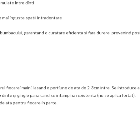
mulate intre dinti
le mai inguste spatii intradentare
bumbacului, garantand o curatare eficienta si fara durere, prevenind posi
ul fiecarei maini, lasand o portiune de ata de 2-3cm intre. Se introduce at
e dinte și gingie pana cand se intampina rezistenta (nu se aplica fortat).
de ata pentru fiecare in parte.