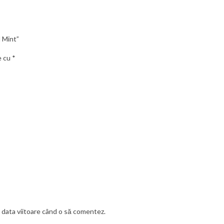
d Mint”
e cu
*
u data viitoare când o să comentez.