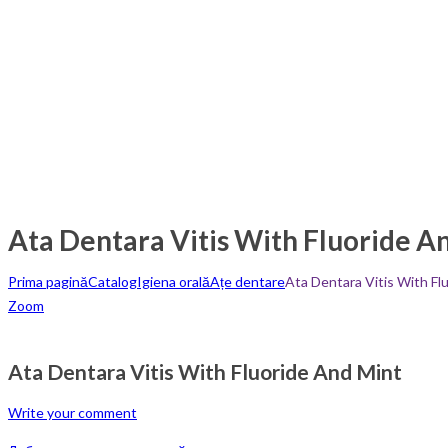
Ata Dentara Vitis With Fluoride A
Prima pagină
Catalog
Igiena orală
Ațe dentare
Ata Dentara Vitis With Fl
Zoom
Ata Dentara Vitis With Fluoride And Mint
Write your comment