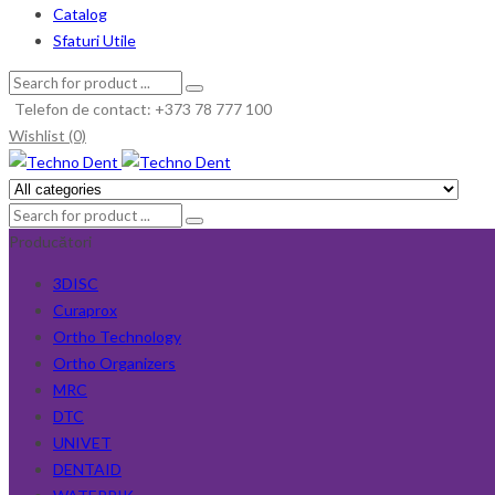
Catalog
Sfaturi Utile
Telefon de contact: +373 78 777 100
Wishlist (0)
Producători
3DISC
Curaprox
Ortho Technology
Ortho Organizers
MRC
DTC
UNIVET
DENTAID