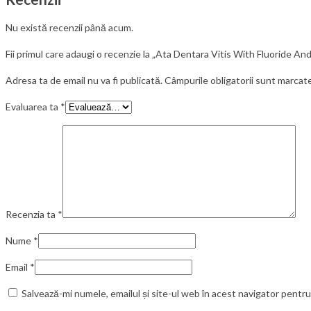
Nu există recenzii până acum.
Fii primul care adaugi o recenzie la „Ata Dentara Vitis With Fluoride An
Adresa ta de email nu va fi publicată.
Câmpurile obligatorii sunt marcat
Evaluarea ta
*
Recenzia ta
*
Nume
*
Email
*
Salvează-mi numele, emailul și site-ul web în acest navigator pentr