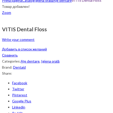
Prima pagină
Catalog
Igiena orală
Ațe dentare
VITIS Dental Floss
Товар добавлен!
Zoom
VITIS Dental Floss
Write your comment
Добавить в список желаний
Сравнить
Categories:
Ațe dentare
,
Igiena orală
Brand:
Dentaid
Share:
Facebook
Twitter
Pinterest
Google Plus
Linkedin