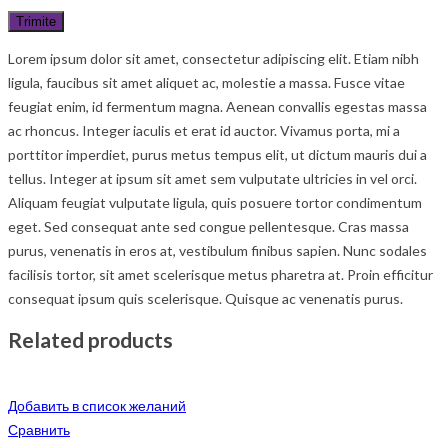
Lorem ipsum dolor sit amet, consectetur adipiscing elit. Etiam nibh
ligula, faucibus sit amet aliquet ac, molestie a massa. Fusce vitae
feugiat enim, id fermentum magna. Aenean convallis egestas massa
ac rhoncus. Integer iaculis et erat id auctor. Vivamus porta, mi a
porttitor imperdiet, purus metus tempus elit, ut dictum mauris dui a
tellus. Integer at ipsum sit amet sem vulputate ultricies in vel orci.
Aliquam feugiat vulputate ligula, quis posuere tortor condimentum
eget. Sed consequat ante sed congue pellentesque. Cras massa
purus, venenatis in eros at, vestibulum finibus sapien. Nunc sodales
facilisis tortor, sit amet scelerisque metus pharetra at. Proin efficitur
consequat ipsum quis scelerisque. Quisque ac venenatis purus.
Related products
Добавить в список желаний
Сравнить