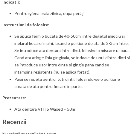
Indicatii:
Pentru igiena orala zilnica, dupa periaj
Instructiuni de folosire:
Se apuca ferm o bucata de 40-50cm, intre degetul mijociu si
inelarul fiecarei maini, lasand o portiune de ata de 2-3cm intre.
Se introduce ata dentara intre dinti, folosind o miscare usoara.
Cand ata atinge linia gingivala, se indoaie de unul dintre dinti si
se introduce usor intre dinte și gingie pana cand se
intampina rezistenta (nu se aplica fortat).
Pasii se repeta pentru toti dintii, folosindu-se o portiune
curata de ata pentru fiecare in parte.
Prezentare:
Ata dentara VITIS Waxed – 50m
Recenzii
Nu există recenzii până acum.