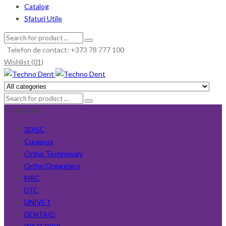
Catalog
Sfaturi Utile
Telefon de contact: +373 78 777 100
Wishlist (01)
Producători
3DISC
Curaprox
Ortho Technology
Ortho Organizers
MRC
DTC
UNIVET
DENTAID