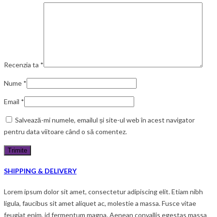
Recenzia ta
*
Nume
*
Email
*
Salvează-mi numele, emailul și site-ul web în acest navigator
pentru data viitoare când o să comentez.
SHIPPING & DELIVERY
Lorem ipsum dolor sit amet, consectetur adipiscing elit. Etiam nibh
ligula, faucibus sit amet aliquet ac, molestie a massa. Fusce vitae
feugiat enim, id fermentum magna. Aenean convallis egestas massa