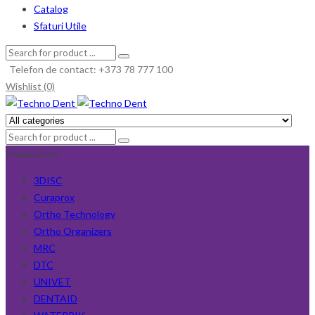
Catalog
Sfaturi Utile
Telefon de contact: +373 78 777 100
Wishlist (0)
Producători
3DISC
Curaprox
Ortho Technology
Ortho Organizers
MRC
DTC
UNIVET
DENTAID