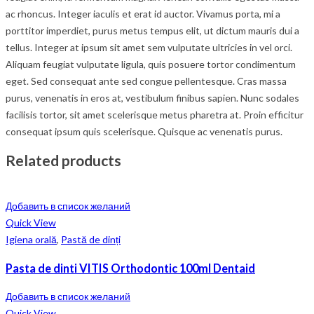
ac rhoncus. Integer iaculis et erat id auctor. Vivamus porta, mi a
porttitor imperdiet, purus metus tempus elit, ut dictum mauris dui a
tellus. Integer at ipsum sit amet sem vulputate ultricies in vel orci.
Aliquam feugiat vulputate ligula, quis posuere tortor condimentum
eget. Sed consequat ante sed congue pellentesque. Cras massa
purus, venenatis in eros at, vestibulum finibus sapien. Nunc sodales
facilisis tortor, sit amet scelerisque metus pharetra at. Proin efficitur
consequat ipsum quis scelerisque. Quisque ac venenatis purus.
Related products
Добавить в список желаний
Quick View
Igiena orală
,
Pastă de dinți
Pasta de dinti VITIS Orthodontic 100ml Dentaid
Добавить в список желаний
Quick View