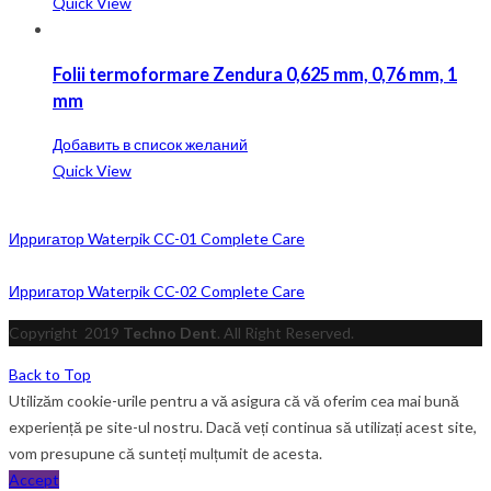
Quick View
Folii termoformare Zendura 0,625 mm, 0,76 mm, 1
mm
Добавить в список желаний
Quick View
Ирригатор Waterpik CC-01 Complete Care
Ирригатор Waterpik CC-02 Complete Care
Copyright
2019
Techno Dent
. All Right Reserved.
Back to Top
Utilizăm cookie-urile pentru a vă asigura că vă oferim cea mai bună
experiență pe site-ul nostru. Dacă veți continua să utilizați acest site,
vom presupune că sunteți mulțumit de acesta.
Accept