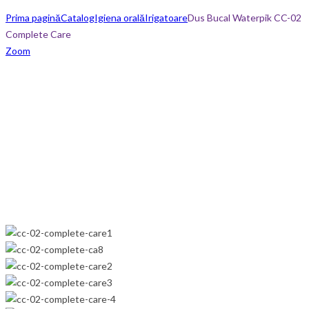
Prima pagină
Catalog
Igiena orală
Irigatoare
Dus Bucal Waterpik CC-02
Complete Care
Zoom