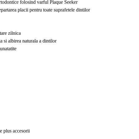
ortodontice folosind varful Plaque Seeker
rtarea placii pentru toate suprafetele dintilor
are zilnica
 si albirea naturala a dintilor
unatatite
 plus accesorii