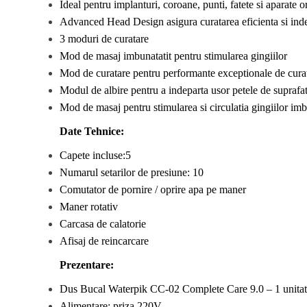
Ideal pentru implanturi, coroane, punti, fatete si aparate 
Advanced Head Design asigura curatarea eficienta si indepa
3 moduri de curatare
Mod de masaj imbunatatit pentru stimularea gingiilor
Mod de curatare pentru performante exceptionale de curat
Modul de albire pentru a indeparta usor petele de suprafata
Mod de masaj pentru stimularea si circulatia gingiilor imb
Date Tehnice:
Capete incluse:5
Numarul setarilor de presiune: 10
Comutator de pornire / oprire apa pe maner
Maner rotativ
Carcasa de calatorie
Afisaj de reincarcare
Prezentare:
Dus Bucal Waterpik CC-0
2
Complete Care 9.0 – 1 unitate
Alimentare: priza 220V