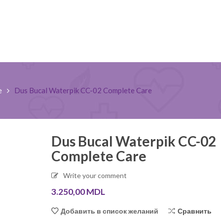
e
Dus Bucal Waterpik CC-02 Complete Care
Dus Bucal Waterpik CC-02
Complete Care
Pantaloni medicali pentru
Bluza medicala
Write your comment
bărbați Dickies Balance,
Cherokee Infin
3.250,00
MDL
DKE220
550,00
MDL
750,00
MDL
Сравнить
Добавить в список желаний