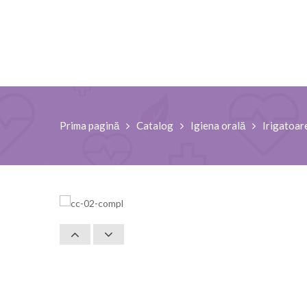
Prima pagină
Catalog
Igiena orală
Irigatoar