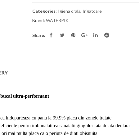
Folii termofor
Infinity – bluza medicala
FLX 0.76mm
Categories:
Igiena orală
,
Irigatoare
premium din bumbac și
Brand:
WATERPIK
elastan pentru femei
690,00
MDL
Folii termofor
Share:
AT 0.38mm (.
Bluza medicala barbati Dickies
Balance DK845
650,00
MDL
Folii termofor
0,625 mm, 0,7
ERY
Pantaloni Medicali
Antimicrobieni Cherokee Slim
cu Talie Joasă – Infinity
bucal ultra-performant
550,00
MDL
 ca indeparteaza cu pana la 99.9% placa din zonele tratate
ficiente pentru imbunatatirea sanatatii gingiilor fata de ata dentara
 ori mai multa placa ca o periuta de dinti obisnuita