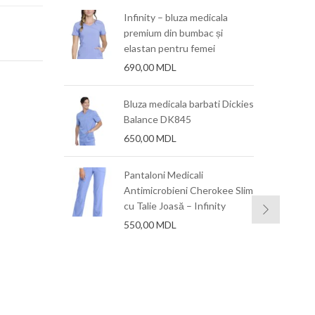
mare Zendura
Infinity – bluza medicala
premium din bumbac și
elastan pentru femei
690,00
MDL
mare Zendura
015″)x125mm
Bluza medicala barbati Dickies
Balance DK845
650,00
MDL
mare Zendura
6 mm, 1 mm
Pantaloni Medicali
Antimicrobieni Cherokee Slim
cu Talie Joasă – Infinity
550,00
MDL