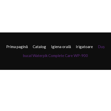
Prima pagină
Catalog
Igiena orală
Irigatoare
Duș
bucal Waterpik Complete Care WP-900