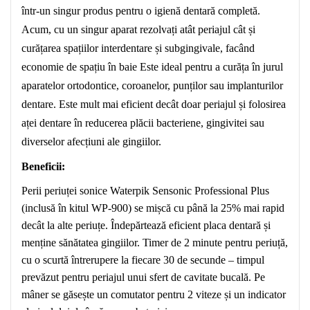
într-un singur produs pentru o igienă dentară completă.
Acum, cu un singur aparat rezolvați atât periajul cât și
curățarea spațiilor interdentare și subgingivale, facând
economie de spațiu în baie Este ideal pentru a curăța în jurul
aparatelor ortodontice, coroanelor, punților sau implanturilor
dentare. Este mult mai eficient decât doar periajul și folosirea
aței dentare în reducerea plăcii bacteriene, gingivitei sau
diverselor afecțiuni ale gingiilor.
Beneficii:
Perii periuței sonice Waterpik Sensonic Professional Plus
(inclusă în kitul WP-900) se mișcă cu până la 25% mai rapid
decât la alte periuțe. Îndepărtează eficient placa dentară și
menține sănătatea gingiilor. Timer de 2 minute pentru periuță,
cu o scurtă întrerupere la fiecare 30 de secunde – timpul
prevăzut pentru periajul unui sfert de cavitate bucală. Pe
mâner se găsește un comutator pentru 2 viteze și un indicator