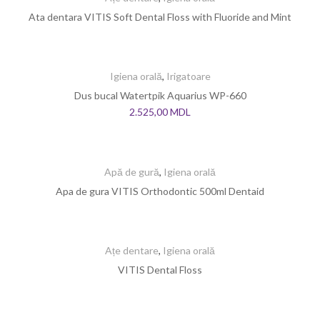
Ata dentara VITIS Soft Dental Floss with Fluoride and Mint
Igiena orală
,
Irigatoare
Dus bucal Watertpik Aquarius WP-660
2.525,00
MDL
Apă de gură
,
Igiena orală
Apa de gura VITIS Orthodontic 500ml Dentaid
Ațe dentare
,
Igiena orală
VITIS Dental Floss