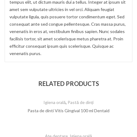
tempus elit, ut dictum mauris dui a tellus. Integer at ipsum sit
amet sem vulputate ultricies in vel orci. Aliquam feugiat
vulputate ligula, quis posuere tortor condimentum eget. Sed
consequat ante sed congue pellentesque. Cras massa purus,
venenatis in eros at, vestibulum finibus sapien. Nunc sodales
facilisis tortor, sit amet scelerisque metus pharetra at. Proin
efficitur consequat ipsum quis scelerisque. Quisque ac
venenatis purus.
RELATED PRODUCTS
Igiena orală
,
Pastă de dinți
Pasta de dinti Vitis Gingival 100 ml Dentaid
Ațe dentare
,
Igiena orală