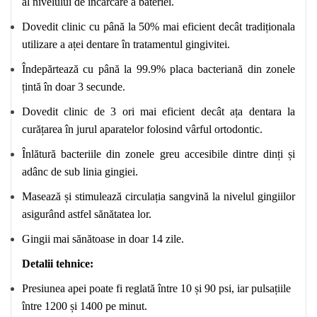
al nivelului de încărcare a bateriei.
Dovedit clinic cu până la 50% mai eficient decât tradiționala
utilizare a aței dentare în tratamentul gingivitei.
Îndepărtează cu până la 99.9% placa bacteriană din zonele
țintă în doar 3 secunde.
Dovedit clinic de 3 ori mai eficient decât ața dentara la
curățarea în jurul aparatelor folosind vârful ortodontic.
Înlătură bacteriile din zonele greu accesibile dintre dinți și
adânc de sub linia gingiei.
Masează și stimulează circulația sangvină la nivelul gingiilor
asigurând astfel sănătatea lor.
Gingii mai sănătoase in doar 14 zile.
Detalii tehnice:
Presiunea apei poate fi reglată între 10 și 90 psi, iar pulsațiile
între 1200 și 1400 pe minut.