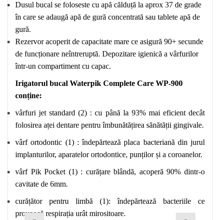
Dusul bucal se foloseste cu apă călduță la aprox 37 de grade
în care se adaugă apă de gură concentrată sau tablete apă de
gură.
Rezervor acoperit de capacitate mare ce asigură 90+ secunde
de funcționare neîntreruptă. Depozitare igienică a vârfurilor
într-un compartiment cu capac.
Irigatorul bucal Waterpik Complete Care WP-900
conține:
vârfuri jet standard (2) : cu până la 93% mai eficient decât
folosirea aței dentare pentru îmbunătățirea sănătății gingivale.
vârf ortodontic (1) : îndepărtează placa bacteriană din jurul
implanturilor, aparatelor ortodontice, punților și a coroanelor.
vârf Pik Pocket (1) : curățare blândă, acoperă 90% dintr-o
cavitate de 6mm.
curățător pentru limbă (1): îndepărtează bacteriile ce
provoacă respirația urât mirositoare.