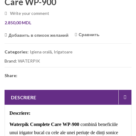
Care WP-900
Write your comment
2.850,00
MDL
Сравнить
Добавить в список желаний
Categories:
Igiena orală
,
Irigatoare
Brand:
WATERPIK
Share:
DESCRIERE
Descriere:
Waterpik Complete Care WP-900
combină beneficiile
unui irigator bucal cu cele ale unei periuțe de dinți sonice