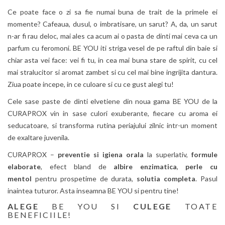
Ce poate face o zi sa fie numai buna de trait de la primele ei
momente? Cafeaua, dusul, o imbratisare, un sarut? A, da, un sarut
n-ar fi rau deloc, mai ales ca acum ai o pasta de dinti mai ceva ca un
parfum cu feromoni. BE YOU iti striga vesel de pe raftul din baie si
chiar asta vei face: vei fi tu, in cea mai buna stare de spirit, cu cel
mai stralucitor si aromat zambet si cu cel mai bine ingrijita dantura.
Ziua poate incepe, in ce culoare si cu ce gust alegi tu!
Cele sase paste de dinti elvetiene din noua gama BE YOU de la
CURAPROX vin in sase culori exuberante, fiecare cu aroma ei
seducatoare, si transforma rutina periajului zilnic intr-un moment
de exaltare juvenila.
CURAPROX –
preventie si igiena orala
la superlativ,
formule
elaborate
, efect bland de
albire enzimatica
,
perle cu
mentol
pentru prospetime de durata,
solutia completa
. Pasul
inaintea tuturor. Asta inseamna BE YOU si pentru tine!
ALEGE
BE YOU SI
CULEGE
TOATE
BENEFICIILE!