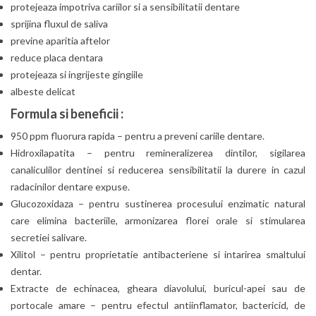
protejeaza impotriva cariilor si a sensibilitatii dentare
sprijina fluxul de saliva
previne aparitia aftelor
reduce placa dentara
protejeaza si ingrijeste gingiile
albeste delicat
Formula si beneficii :
950 ppm fluorura rapida – pentru a preveni cariile dentare.
Hidroxilapatita – pentru remineralizerea dintilor, sigilarea
canaliculilor dentinei si reducerea sensibilitatii la durere in cazul
radacinilor dentare expuse.
Glucozoxidaza – pentru sustinerea procesului enzimatic natural
care elimina bacteriile, armonizarea florei orale si stimularea
secretiei salivare.
Xilitol – pentru proprietatie antibacteriene si intarirea smaltului
dentar.
Extracte de echinacea, gheara diavolului, buricul-apei sau de
portocale amare – pentru efectul antiinflamator, bactericid, de