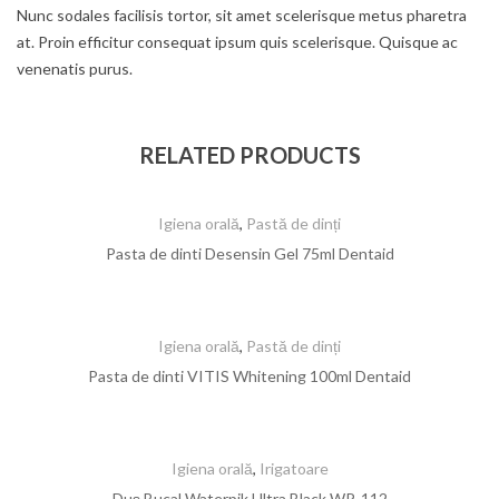
Nunc sodales facilisis tortor, sit amet scelerisque metus pharetra
at. Proin efficitur consequat ipsum quis scelerisque. Quisque ac
venenatis purus.
RELATED PRODUCTS
Igiena orală
,
Pastă de dinți
Pasta de dinti Desensin Gel 75ml Dentaid
Igiena orală
,
Pastă de dinți
Pasta de dinti VITIS Whitening 100ml Dentaid
Igiena orală
,
Irigatoare
Duș Bucal Waterpik Ultra Black WP-112