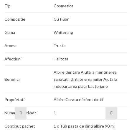
Tip
Cosmetica
Compozitie
Cu fluor
Gama
Whitening
Aroma
Fructe
Afectiuni
Halitoza
Albire dentara Ajuta la mentinerea
Beneficii
sanatatii dintilor si gingiilor Ajuta la
indepartarea placii bacteriane
Proprietati
Albire Curata eficient dintii
Numar bucati/set
1
Continut pachet
1 x Tub pasta de dinti albire 90 ml