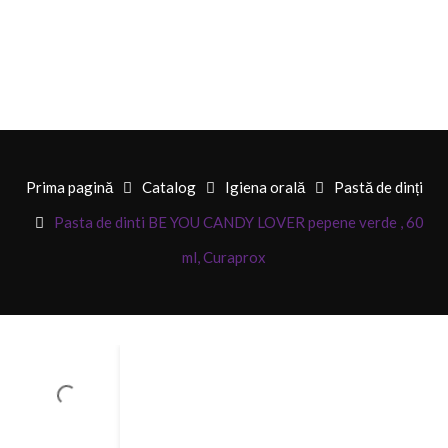
Prima pagină
Catalog
Igiena orală
Pastă de dinți
Pasta de dinti BE YOU CANDY LOVER pepene verde , 60
ml, Curaprox