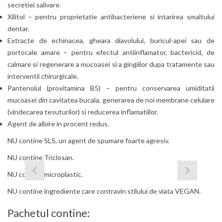
secretiei salivare.
Xilitol – pentru proprietatie antibacteriene si intarirea smaltului
dentar.
Extracte de echinacea, gheara diavolului, buricul-apei sau de
portocale amare – pentru efectul antiinflamator, bactericid, de
calmare si regenerare a mucoasei si a gingiilor dupa tratamente sau
interventii chirurgicale.
Pantenolul (provitamina B5) – pentru conservarea umiditatii
mucoasei din cavitatea bucala, generarea de noi membrane celulare
(vindecarea tesuturilor) si reducerea inflamatiilor.
Agent de albire in procent redus.
NU contine SLS, un agent de spumare foarte agresiv.
NU contine Triclosan.
NU contine microplastic.
NU contine ingrediente care contravin stilului de viata VEGAN.
Pachetul contine: