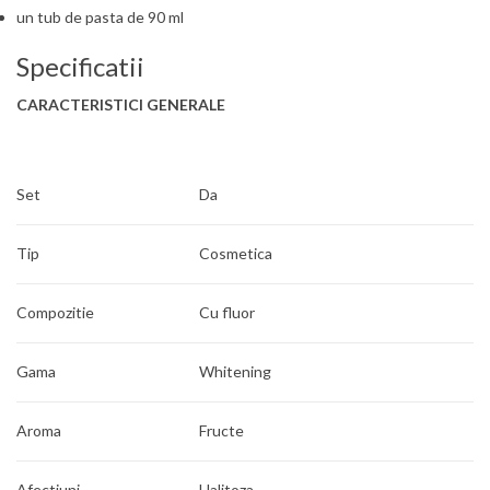
un tub de pasta de 90 ml
Specificatii
CARACTERISTICI GENERALE
Set
Da
Tip
Cosmetica
Compozitie
Cu fluor
Gama
Whitening
Aroma
Fructe
Afectiuni
Halitoza