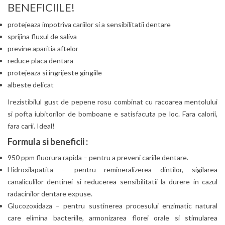
BENEFICIILE!
protejeaza impotriva cariilor si a sensibilitatii dentare
sprijina fluxul de saliva
previne aparitia aftelor
reduce placa dentara
protejeaza si ingrijeste gingiile
albeste delicat
Irezistibilul gust de pepene rosu combinat cu racoarea mentolului
si pofta iubitorilor de bomboane e satisfacuta pe loc. Fara calorii,
fara carii. Ideal!
Formula si beneficii :
950 ppm fluorura rapida – pentru a preveni cariile dentare.
Hidroxilapatita – pentru remineralizerea dintilor, sigilarea
canaliculilor dentinei si reducerea sensibilitatii la durere in cazul
radacinilor dentare expuse.
Glucozoxidaza – pentru sustinerea procesului enzimatic natural
care elimina bacteriile, armonizarea florei orale si stimularea