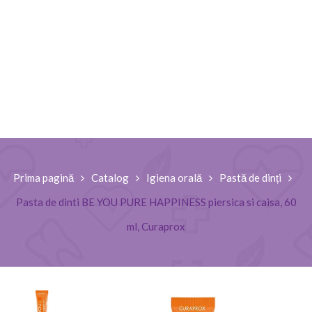
Prima pagină
Catalog
Igiena orală
Pastă de dinți
Pasta de dinti BE YOU PURE HAPPINESS piersica si caisa, 60
ml, Curaprox