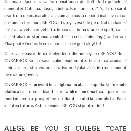
Ce poate face o zi sa fie numai buna de trait de la primele ei
momente? Cafeaua, dusul, o imbratisare, un sarut? A, da, un sarut
n-ar fi rau deloc, mai ales ca acum ai o pasta de dinti mai ceva ca un
parfum cu feromoni. BE YOU iti striga vesel de pe raftul din baie si
chiar asta vei face: vei fi tu, in cea mai buna stare de spirit, cu cel
mai stralucitor si aromat zambet si cu cel mai bine ingrijita dantura.
Ziua poate incepe, in ce culoare si cu ce gust alegi tu!
Cele sase paste de dinti elvetiene din noua gama BE YOU de la
CURAPROX vin in sase culori exuberante, fiecare cu aroma ei
seducatoare, si transforma rutina periajului zilnic intr-un moment
de exaltare juvenila.
CURAPROX –
preventie si igiena orala
la superlativ,
formule
elaborate
, efect bland de
albire enzimatica
,
perle cu
mentol
pentru prospetime de durata,
solutia completa
. Pasul
inaintea tuturor. Asta inseamna BE YOU si pentru tine!
ALEGE
BE YOU SI
CULEGE
TOATE