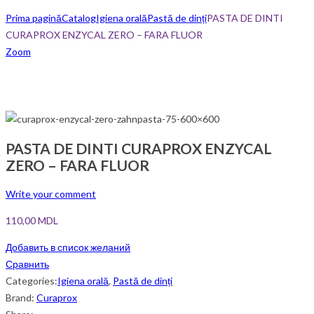
Prima pagină
Catalog
Igiena orală
Pastă de dinți
PASTA DE DINTI
CURAPROX ENZYCAL ZERO – FARA FLUOR
Zoom
PASTA DE DINTI CURAPROX ENZYCAL
ZERO – FARA FLUOR
Write your comment
110,00
MDL
Добавить в список желаний
Сравнить
Categories:
Igiena orală
,
Pastă de dinți
Brand:
Curaprox