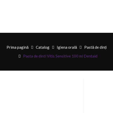
Prima pagină
Catalog
Igiena orală
Pastă de dinți
Pasta de dinti Vitis Sensitive 100 ml Dentaid