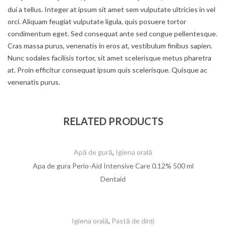
dui a tellus. Integer at ipsum sit amet sem vulputate ultricies in vel
orci. Aliquam feugiat vulputate ligula, quis posuere tortor
condimentum eget. Sed consequat ante sed congue pellentesque.
Cras massa purus, venenatis in eros at, vestibulum finibus sapien.
Nunc sodales facilisis tortor, sit amet scelerisque metus pharetra
at. Proin efficitur consequat ipsum quis scelerisque. Quisque ac
venenatis purus.
RELATED PRODUCTS
Apă de gură
,
Igiena orală
Apa de gura Perio-Aid Intensive Care 0.12% 500 ml
Dentaid
Igiena orală
,
Pastă de dinți