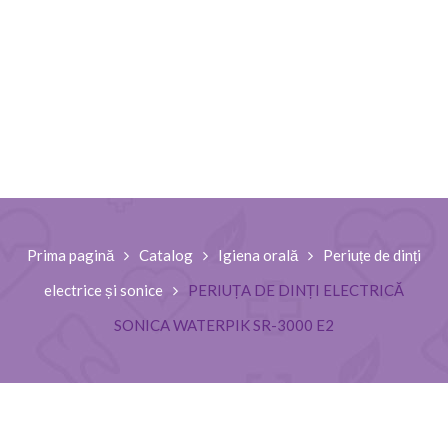
Prima pagină
Catalog
Igiena orală
Periuțe de dinți
electrice și sonice
PERIUȚA DE DINȚI ELECTRICĂ
SONICA WATERPIK SR-3000 E2