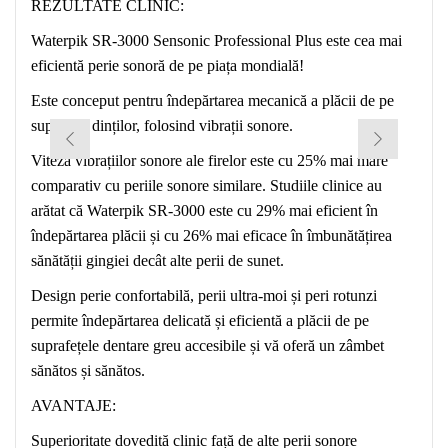
REZULTATE CLINIC:
Waterpik SR-3000 Sensonic Professional Plus este cea mai
eficientă perie sonoră de pe piața mondială!
Este conceput pentru îndepărtarea mecanică a plăcii de pe
suprafața dinților, folosind vibrații sonore.
Viteza vibrațiilor sonore ale firelor este cu 25% mai mare
comparativ cu periile sonore similare. Studiile clinice au
arătat că Waterpik SR-3000 este cu 29% mai eficient în
îndepărtarea plăcii și cu 26% mai eficace în îmbunătățirea
sănătății gingiei decât alte perii de sunet.
Design perie confortabilă, perii ultra-moi și peri rotunzi
permite îndepărtarea delicată și eficientă a plăcii de pe
suprafețele dentare greu accesibile și vă oferă un zâmbet
sănătos și sănătos.
AVANTAJE:
Superioritate dovedită clinic față de alte perii sonore