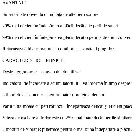
AVANTAJE:
Superioritate dovedită clinic față de alte perii sonore
29% mai eficient în îndepărtarea plăcii decât alte perii de sunet
99% mai eficient în îndepărtarea plăcii decât o periuță de dinți conven
Returneaza albitatea naturala a dintilor si a sanatatii gingiilor
CARACTERISTICI TEHNICE:
Design ergonomic – convenabil de utilizat
Indicatorul de încărcare a acumulatorului – va informa în timp despre n
3 tipuri de
atasamente
– pentru toate suprafețele dentare
Parul ultra-moale cu peri rotunzi – îndepărtează delicat și eficient plac
Viteza de oscilare a firelor este cu 25% mai mare decât periile similar
2 moduri de vibrație: puternice pentru o mai bună îndepărtare a plăcii ș