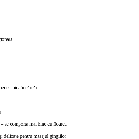
țională
ecesitatea încărcării
a
e – se comporta mai bine cu floarea
i delicate pentru masajul gingiilor