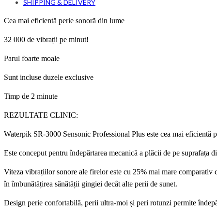
SHIPPING & DELIVERY
Cea mai eficientă perie sonoră din lume
32 000 de vibrații pe minut!
Parul foarte moale
Sunt incluse duzele exclusive
Timp de 2 minute
REZULTATE CLINIC:
Waterpik SR-3000 Sensonic Professional Plus este cea mai eficientă p
Este conceput pentru îndepărtarea mecanică a plăcii de pe suprafața dinț
Viteza vibrațiilor sonore ale firelor este cu 25% mai mare comparativ c
în îmbunătățirea sănătății gingiei decât alte perii de sunet.
Design perie confortabilă, perii ultra-moi și peri rotunzi permite îndepă