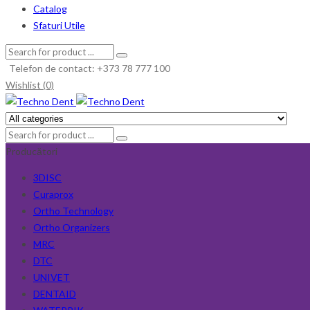
Catalog
Sfaturi Utile
Telefon de contact: +373 78 777 100
Wishlist (0)
Producători
3DISC
Curaprox
Ortho Technology
Ortho Organizers
MRC
DTC
UNIVET
DENTAID