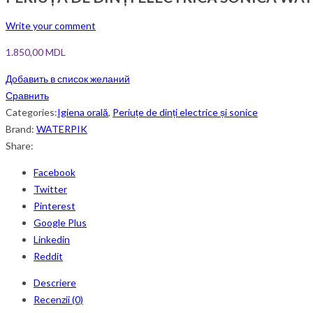
Write your comment
1.850,00
MDL
Добавить в список желаний
Сравнить
Categories:
Igiena orală
,
Periuțe de dinți electrice și sonice
Brand:
WATERPIK
Share:
Facebook
Twitter
Pinterest
Google Plus
Linkedin
Reddit
Descriere
Recenzii (0)