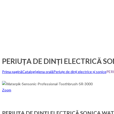
PERIUȚA DE DINȚI ELECTRICĂ SO
Prima pagină
Catalog
Igiena orală
Periuțe de dinți electrice și sonice
PER
Zoom
PERIUȚA DE DINȚI ELECTRICĂ SONICA WATE