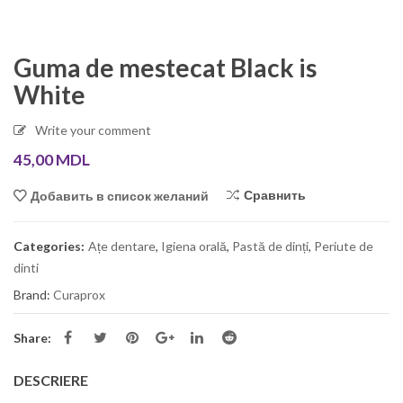
Guma de mestecat Black is
White
Write your comment
45,00
MDL
Сравнить
Добавить в список желаний
Categories:
Ațe dentare
,
Igiena orală
,
Pastă de dinți
,
Periute de
dinti
Brand:
Curaprox
Share:
DESCRIERE