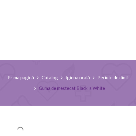
Prima pagină
Catalog
Igiena orală
Periute de dinti
Guma de mestecat Black is White