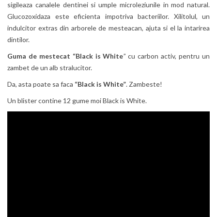
sigileaza canalele dentinei si umple microleziunile in mod natural.
Glucozoxidaza este eficienta impotriva bacteriilor. Xilitolul, un
indulcitor extras din arborele de mesteacan, ajuta si el la intarirea
dintilor.
Guma de mestecat “Black is White
” cu carbon activ, pentru un
zambet de un alb stralucitor.
Da, asta poate sa faca
“Black is White”
. Zambeste!
Un blister contine 12 gume moi Black is White.