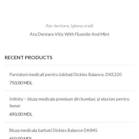
Ațe dentare
,
Igiena orală
Ata Dentara Vitis With Fluoride And Mint
RECENT PRODUCTS
Pantaloni medicali pentru bărbați Dickies Balance, DKE220
750,00
MDL
Infinity – bluza medicala premium din bumbac și elastan pentru
femei
690,00
MDL
Bluza medicala barbati Dickies Balance DK845
650,00
MDL