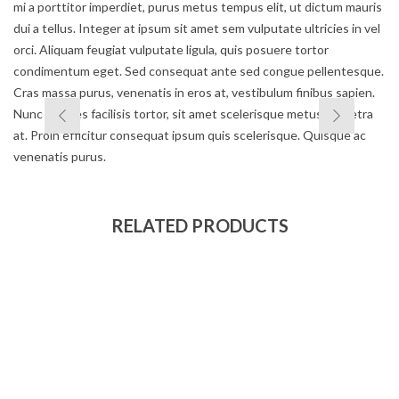
mi a porttitor imperdiet, purus metus tempus elit, ut dictum mauris
dui a tellus. Integer at ipsum sit amet sem vulputate ultricies in vel
orci. Aliquam feugiat vulputate ligula, quis posuere tortor
condimentum eget. Sed consequat ante sed congue pellentesque.
Cras massa purus, venenatis in eros at, vestibulum finibus sapien.
Nunc sodales facilisis tortor, sit amet scelerisque metus pharetra
at. Proin efficitur consequat ipsum quis scelerisque. Quisque ac
venenatis purus.
RELATED PRODUCTS