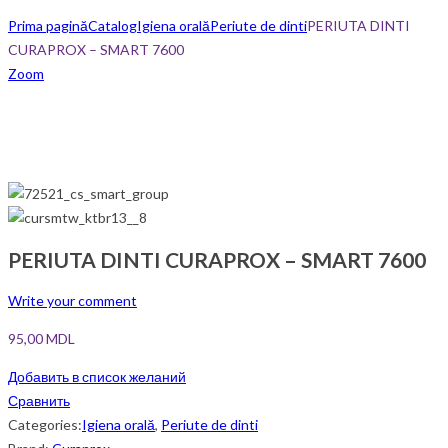
Prima pagină
Catalog
Igiena orală
Periute de dinti
PERIUTA DINTI
CURAPROX – SMART 7600
Zoom
PERIUTA DINTI CURAPROX – SMART 7600
Write your comment
95,00
MDL
Добавить в список желаний
Сравнить
Categories:
Igiena orală
,
Periute de dinti