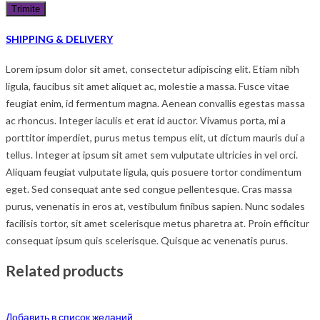
SHIPPING & DELIVERY
Lorem ipsum dolor sit amet, consectetur adipiscing elit. Etiam nibh
ligula, faucibus sit amet aliquet ac, molestie a massa. Fusce vitae
feugiat enim, id fermentum magna. Aenean convallis egestas massa
ac rhoncus. Integer iaculis et erat id auctor. Vivamus porta, mi a
porttitor imperdiet, purus metus tempus elit, ut dictum mauris dui a
tellus. Integer at ipsum sit amet sem vulputate ultricies in vel orci.
Aliquam feugiat vulputate ligula, quis posuere tortor condimentum
eget. Sed consequat ante sed congue pellentesque. Cras massa
purus, venenatis in eros at, vestibulum finibus sapien. Nunc sodales
facilisis tortor, sit amet scelerisque metus pharetra at. Proin efficitur
consequat ipsum quis scelerisque. Quisque ac venenatis purus.
Related products
Добавить в список желаний