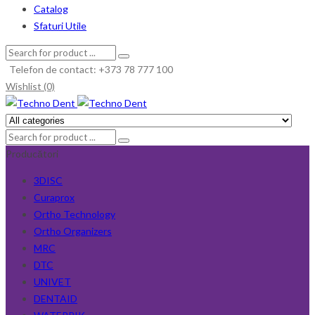
Catalog
Sfaturi Utile
Telefon de contact: +373 78 777 100
Wishlist (0)
Producători
3DISC
Curaprox
Ortho Technology
Ortho Organizers
MRC
DTC
UNIVET
DENTAID