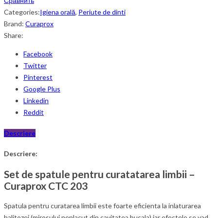
Сравнить
Categories:
Igiena orală
,
Periute de dinti
Brand:
Curaprox
Share:
Facebook
Twitter
Pinterest
Google Plus
Linkedin
Reddit
Descriere
Descriere:
Set de spatule pentru curatatarea limbii –
Curaprox CTC 203
Spatula pentru curatarea limbii este foarte eficienta la inlaturarea
halitozei (mirosului neplacut din cavitatea bucala) iar efectele se vad