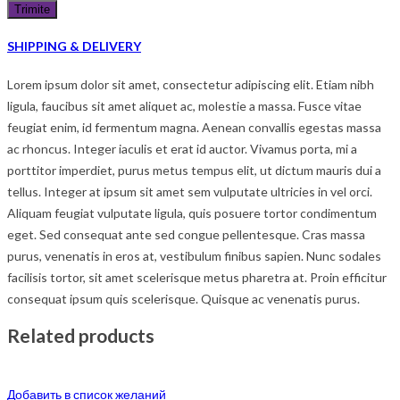
SHIPPING & DELIVERY
Lorem ipsum dolor sit amet, consectetur adipiscing elit. Etiam nibh
ligula, faucibus sit amet aliquet ac, molestie a massa. Fusce vitae
feugiat enim, id fermentum magna. Aenean convallis egestas massa
ac rhoncus. Integer iaculis et erat id auctor. Vivamus porta, mi a
porttitor imperdiet, purus metus tempus elit, ut dictum mauris dui a
tellus. Integer at ipsum sit amet sem vulputate ultricies in vel orci.
Aliquam feugiat vulputate ligula, quis posuere tortor condimentum
eget. Sed consequat ante sed congue pellentesque. Cras massa
purus, venenatis in eros at, vestibulum finibus sapien. Nunc sodales
facilisis tortor, sit amet scelerisque metus pharetra at. Proin efficitur
consequat ipsum quis scelerisque. Quisque ac venenatis purus.
Related products
Добавить в список желаний