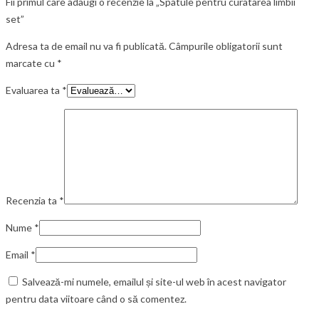
Fii primul care adaugi o recenzie la „Spatule pentru curatarea limbii
set”
Adresa ta de email nu va fi publicată.
Câmpurile obligatorii sunt
marcate cu
*
Evaluarea ta
*
Recenzia ta
*
Nume
*
Email
*
Salvează-mi numele, emailul și site-ul web în acest navigator
pentru data viitoare când o să comentez.