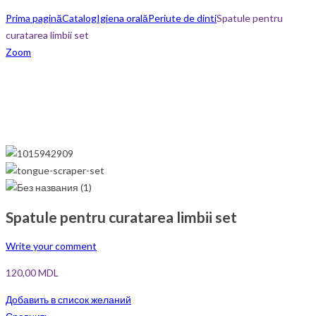
Prima pagină
Catalog
Igiena orală
Periute de dinti
Spatule pentru
curatarea limbii set
Zoom
Spatule pentru curatarea limbii set
Write your comment
120,00
MDL
Добавить в список желаний