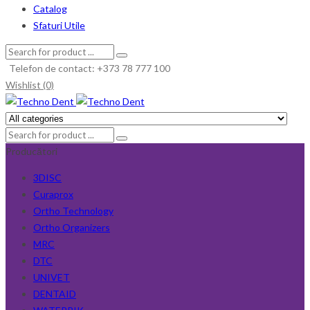
Catalog
Sfaturi Utile
Telefon de contact: +373 78 777 100
Wishlist (0)
Producători
3DISC
Curaprox
Ortho Technology
Ortho Organizers
MRC
DTC
UNIVET
DENTAID