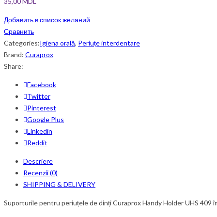
35,00
MDL
Добавить в список желаний
Сравнить
Categories:
Igiena orală
,
Periuțe interdentare
Brand:
Curaprox
Share:
Facebook
Twitter
Pinterest
Google Plus
Linkedin
Reddit
Descriere
Recenzii (0)
SHIPPING & DELIVERY
Suporturile pentru periuțele de dinți Curaprox Handy Holder UHS 409 îmbu