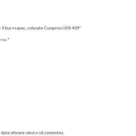
are 3 buc+capac, colorate Curaprox UHS 409”
e cu
*
u data viitoare când o să comentez.