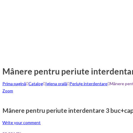
Mânere pentru periute interdenta
Prima pagină
Catalog
Igiena orală
Periuțe interdentare
Mânere pent
Zoom
Mânere pentru periute interdentare 3 buc+cap
Write your comment