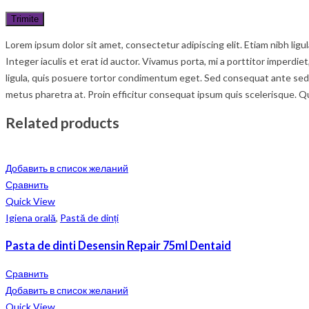
Lorem ipsum dolor sit amet, consectetur adipiscing elit. Etiam nibh lig
Integer iaculis et erat id auctor. Vivamus porta, mi a porttitor imperdie
ligula, quis posuere tortor condimentum eget. Sed consequat ante sed c
metus pharetra at. Proin efficitur consequat ipsum quis scelerisque. Q
Related products
Добавить в список желаний
Сравнить
Quick View
Igiena orală
,
Pastă de dinți
Pasta de dinti Desensin Repair 75ml Dentaid
Сравнить
Добавить в список желаний
Quick View