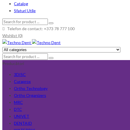
Catalog
Sfaturi Utile
Telefon de contact: +373 78 777 100
Wishlist (0)
Producători
3DISC
Curaprox
Ortho Technology
Ortho Organizers
MRC
DTC
UNIVET
DENTAID