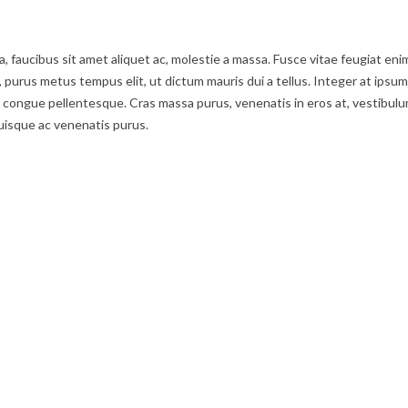
ula, faucibus sit amet aliquet ac, molestie a massa. Fusce vitae feugiat 
t, purus metus tempus elit, ut dictum mauris dui a tellus. Integer at ipsum
ongue pellentesque. Cras massa purus, venenatis in eros at, vestibulum f
uisque ac venenatis purus.