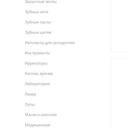
Защитные чехлы
Зубные нити
Зубные пасты
Зубные щетки
Импланты для ортодонтии
Инструменты
Ирригаторы
Кнопки, крючки
Лаборатория
Лазер
Лупы
Маски и шапочки
Медицинские