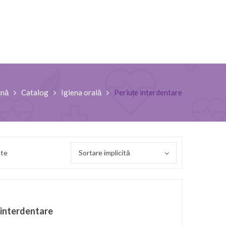
ină
Catalog
Igiena orală
Periuțe interdentare
ate
Sortare implicită
 interdentare