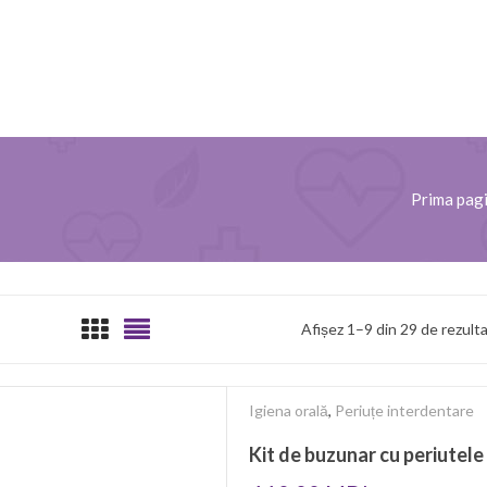
Prima pag
Afișez 1–9 din 29 de rezult
Igiena orală
,
Periuțe interdentare
Kit de buzunar cu periutele