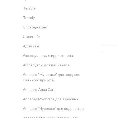
Terapie
Trendy
Uncategorized
Urban Life
Адгезивы
Аксессуары для ирригаторов
Акссесуары для пациентов
Аппарат "Myobrace" для позднего
сменного прикуса
Аппарат Aqua Care
Аппарат Myobrace для взрослых
Аппарат"Myobrace" для подростков
Аппарат"Myobrace" для раннего