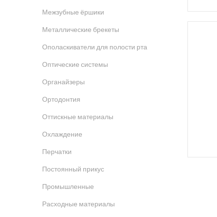
Межзубные ёршики
Металлические брекеты
Ополаскиватели для полости рта
Оптические системы
Органайзеры
Ортодонтия
Оттискные материалы
Охлаждение
Перчатки
Постоянный прикус
Промышленные
Расходные материалы