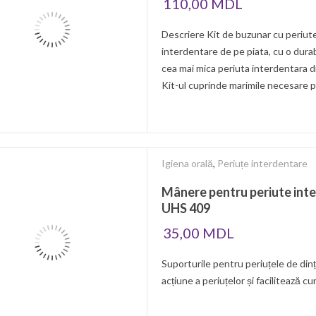
110,00
MDL
Descriere Kit de buzunar cu periut
interdentare de pe piata, cu o dura
cea mai mica periuta interdentara di
Kit-ul cuprinde marimile necesare pe
Igiena orală
,
Periuțe interdentare
Mânere pentru periute int
UHS 409
35,00
MDL
Suporturile pentru periuțele de di
acțiune a periuțelor și facilitează cu