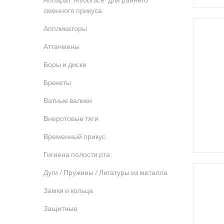
сменного прикуса
Аппликаторы
Аттачмены
Боры и диски
Брекеты
Ватные валики
Внеротовые тяги
Временный прикус
Гигиена полости рта
Дуги / Пружины / Лигатуры из металла
Замки и кольца
Защитные