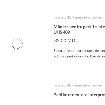
Igiena orală
,
Periuțe interdentare
Mânere pentru periute int
UHS 409
35,00
MDL
Suporturile pentru periuțele de di
acțiune a periuțelor și facilitează cu
Igiena orală
,
Periuțe interdentare
Perii interdentare Interpro