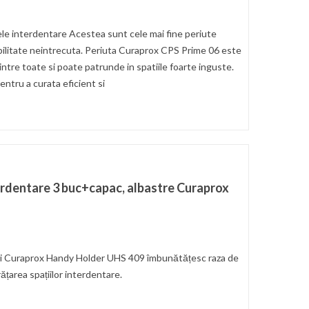
ele interdentare Acestea sunt cele mai fine periute
bilitate neintrecuta. Periuta Curaprox CPS Prime 06 este
ntre toate si poate patrunde in spatiile foarte inguste.
ntru a curata eficient si
erdentare 3 buc+capac, albastre Curaprox
nți Curaprox Handy Holder UHS 409 îmbunătățesc raza de
rățarea spațiilor interdentare.