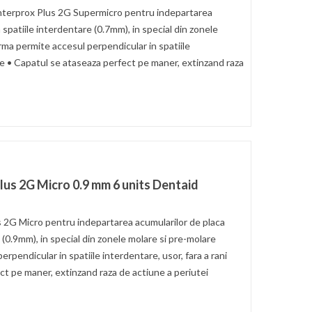
terprox Plus 2G Supermicro pentru indepartarea
 spatiile interdentare (0.7mm), in special din zonele
rma permite accesul perpendicular in spatiile
iile • Capatul se ataseaza perfect pe maner, extinzand raza
Plus 2G Micro 0.9 mm 6 units Dentaid
s 2G Micro pentru indepartarea acumularilor de placa
 (0.9mm), in special din zonele molare si pre-molare
rpendicular in spatiile interdentare, usor, fara a rani
ect pe maner, extinzand raza de actiune a periutei