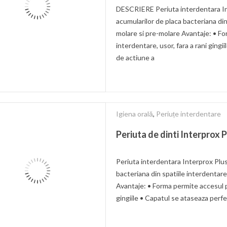
DESCRIERE Periuta interdentara In
acumularilor de placa bacteriana din
molare si pre-molare Avantaje: • Fo
interdentare, usor, fara a rani ging
de actiune a
Igiena orală
,
Periuțe interdentare
Periuta de dinti Interprox 
Periuta interdentara Interprox Plu
bacteriana din spatiile interdentare
Avantaje: • Forma permite accesul pe
gingiile • Capatul se ataseaza perf