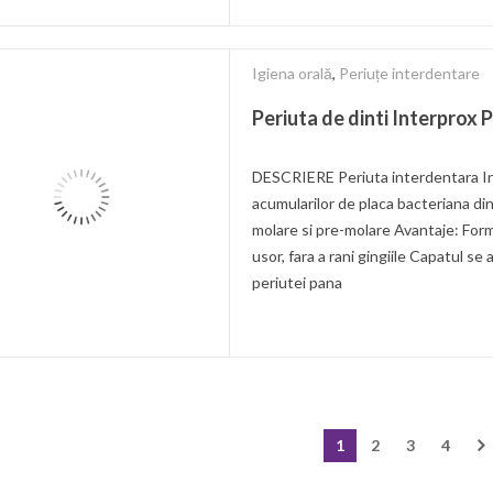
Igiena orală
,
Periuțe interdentare
Periuta de dinti Interprox 
DESCRIERE Periuta interdentara In
acumularilor de placa bacteriana din
molare si pre-molare Avantaje: Form
usor, fara a rani gingiile Capatul s
periutei pana
1
2
3
4