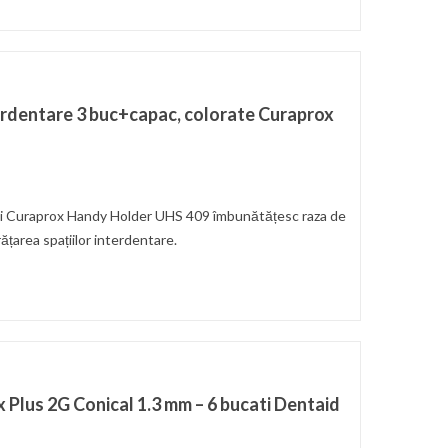
erdentare 3 buc+capac, colorate Curaprox
nți Curaprox Handy Holder UHS 409 îmbunătățesc raza de
rățarea spațiilor interdentare.
x Plus 2G Conical 1.3 mm – 6 bucati Dentaid