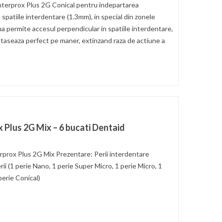
terprox Plus 2G Conical pentru indepartarea
 spatiile interdentare (1.3mm), in special din zonele
a permite accesul perpendicular in spatiile interdentare,
e ataseaza perfect pe maner, extinzand raza de actiune a
x Plus 2G Mix – 6 bucati Dentaid
prox Plus 2G Mix Prezentare: Perii interdentare
rii (1 perie Nano, 1 perie Super Micro, 1 perie Micro, 1
 perie Conical)