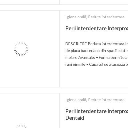
Igiena orală
,
Periuțe interdentare
Perii interdentare Interpro
DESCRIERE Periuta interdentara In
de placa bacteriana din spatiile int
molare Avantaje: • Forma permite acc
rani gingiile • Capatul se ataseaza 
Igiena orală
,
Periuțe interdentare
Perii interdentare Interpro
Dentaid