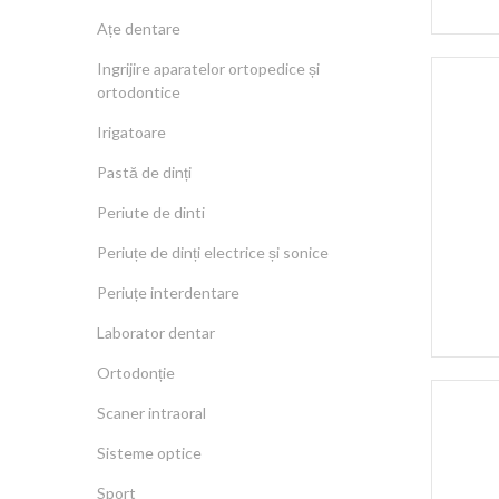
Ațe dentare
Ingrijire aparatelor ortopedice și
ortodontice
Irigatoare
Pastă de dinți
Periute de dinti
Periuțe de dinți electrice și sonice
Periuțe interdentare
Laborator dentar
Ortodonție
Scaner intraoral
Sisteme optice
Sport