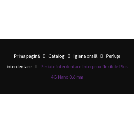
Prima pagină
Catalog
Igiena orală
Periuțe
interdentare
Periute interdentare Interprox flexibile Plus
4G Nano 0.6 mm