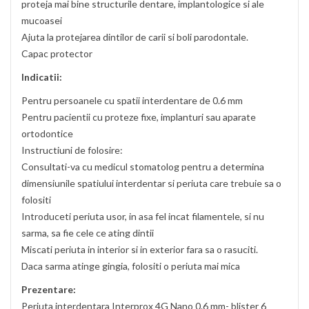
proteja mai bine structurile dentare, implantologice si ale
mucoasei
Ajuta la protejarea dintilor de carii si boli parodontale.
Capac protector
Indicatii:
Pentru persoanele cu spatii interdentare de 0.6 mm
Pentru pacientii cu proteze fixe, implanturi sau aparate
ortodontice
Instructiuni de folosire:
Consultati-va cu medicul stomatolog pentru a determina
dimensiunile spatiului interdentar si periuta care trebuie sa o
folositi
Introduceti periuta usor, in asa fel incat filamentele, si nu
sarma, sa fie cele ce ating dintii
Miscati periuta in interior si in exterior fara sa o rasuciti.
Daca sarma atinge gingia, folositi o periuta mai mica
Prezentare:
Periuta interdentara Interprox 4G Nano 0.6 mm- blister 6