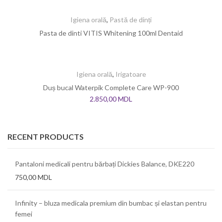
Igiena orală
,
Pastă de dinți
Pasta de dinti VITIS Whitening 100ml Dentaid
Igiena orală
,
Irigatoare
Duș bucal Waterpik Complete Care WP-900
2.850,00
MDL
RECENT PRODUCTS
Pantaloni medicali pentru bărbați Dickies Balance, DKE220
750,00
MDL
Infinity – bluza medicala premium din bumbac și elastan pentru
femei