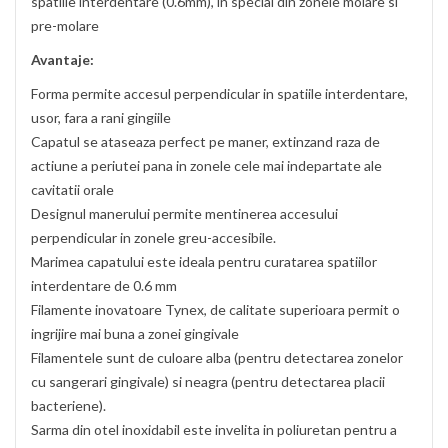
spatiile interdentare (0.6mm), in special din zonele molare si
pre-molare
Avantaje:
Forma permite accesul perpendicular in spatiile interdentare,
usor, fara a rani gingiile
Capatul se ataseaza perfect pe maner, extinzand raza de
actiune a periutei pana in zonele cele mai indepartate ale
cavitatii orale
Designul manerului permite mentinerea accesului
perpendicular in zonele greu-accesibile.
Marimea capatului este ideala pentru curatarea spatiilor
interdentare de 0.6 mm
Filamente inovatoare Tynex, de calitate superioara permit o
ingrijire mai buna a zonei gingivale
Filamentele sunt de culoare alba (pentru detectarea zonelor
cu sangerari gingivale) si neagra (pentru detectarea placii
bacteriene).
Sarma din otel inoxidabil este invelita in poliuretan pentru a