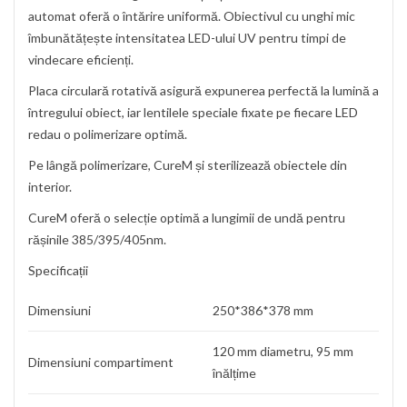
automat oferă o întărire uniformă. Obiectivul cu unghi mic
îmbunătățește intensitatea LED-ului UV pentru timpi de
vindecare eficienți.
Placa circulară rotativă asigură expunerea perfectă la lumină a
întregului obiect, iar lentilele speciale fixate pe fiecare LED
redau o polimerizare optimă.
Pe lângă polimerizare, CureM și sterilizează obiectele din
interior.
CureM oferă o selecție optimă a lungimii de undă pentru
rășinile 385/395/405nm.
Specificații
Dimensiuni
250*386*378 mm
120 mm diametru, 95 mm
Dimensiuni compartiment
înălțime