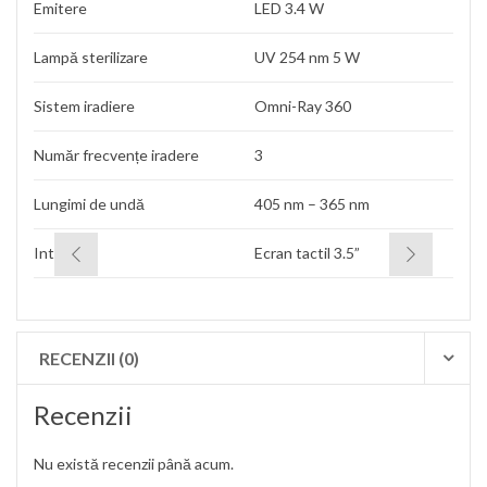
Emitere
LED 3.4 W
Lampă sterilizare
UV 254 nm 5 W
Sistem iradiere
Omni-Ray 360
Număr frecvențe iradere
3
Lungimi de undă
405 nm – 365 nm
Interfață
Ecran tactil 3.5”
RECENZII (0)
Recenzii
Nu există recenzii până acum.