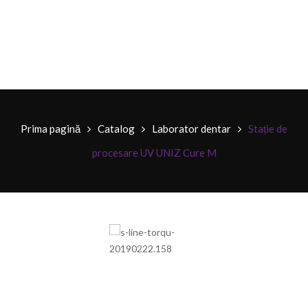
Prima pagină
Catalog
Laborator dentar
Stație de
procesare UV UNIZ Cure M