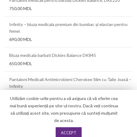
Pantaloni medicali pentru bărbați Dickies Balance, DKE220
750,00
MDL
Infinity – bluza medicala premium din bumbac și elastan pentru
femei
690,00
MDL
Bluza medicala barbati Dickies Balance DK845
650,00
MDL
Pantaloni Medicali Antimicrobieni Cherokee Slim cu Talie Joasă –
Infinity
550,00
MDL
Utilizăm cookie-urile pentru a vă asigura că vă oferim cea
mai bună experiență pe site-ul nostru. Dacă veți continua
să utilizați acest site, vom presupune că sunteți mulțumit
de acesta.
ACCEPT
Copyright
2019
Techno Dent
. All Right Reserved.