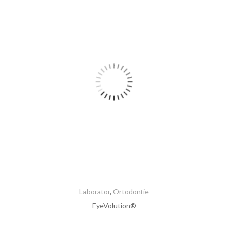
Laborator
,
Ortodonție
EyeVolution®