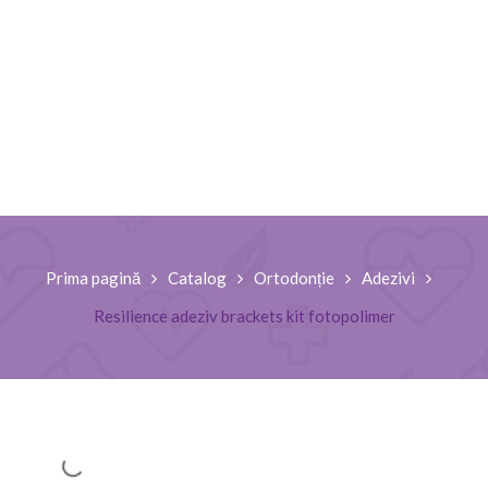
Prima pagină
Catalog
Ortodonție
Adezivi
Resilience adeziv brackets kit fotopolimer