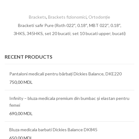
Brackets
,
Brackets fizionomici
,
Ortodonție
Bracketi safir Pure (Roth 022″, 0.18″, MBT 022″, 0.18″,
3HKS, 345HKS, set 20 bucati; set 10 bucati upper; bucati)
RECENT PRODUCTS
Pantaloni medicali pentru bărbați Dickies Balance, DKE220
750,00
MDL
Infinity – bluza medicala premium din bumbac și elastan pentru
femei
690,00
MDL
Bluza medicala barbati Dickies Balance DK845
650,00
MDL